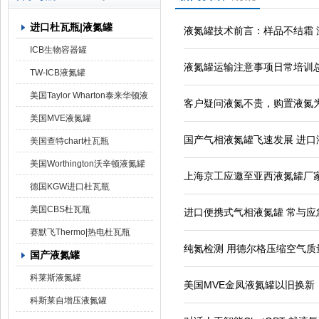
进口杜瓦瓶|液氮罐
液氮罐技术前言：样品不结霜 
上海京工实业有限公司
ICB生物容器罐
液氮罐运输注意事项日常培训
TW-ICB液氮罐
美国Taylor Wharton泰来华顿液
客户疑问液氮不贵，购置液氮
氮罐
美国MVE液氮罐
国产气相液氮罐飞速发展 进口
美国查特chart杜瓦瓶
美国Worthington沃辛顿液氮罐
上海京工应邀至亚西液氮罐厂
德国KGW进口杜瓦瓶
美国CBS杜瓦瓶
进口便携式气相液氮罐 常与应急
赛默飞Thermo|热电杜瓦瓶
纯氮检测 用德尔格压缩空气质
国产液氮罐
科莱斯液氮罐
美国MVE金凤液氮罐以旧换新
科斯莱自增压液氮罐