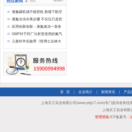
热点新闻
Hot
MORE+
液氮罐机场不能登机 新规下航空
运输罐能否上飞机
液氮冷冻水果步骤 不仅仅只是把
水果扔到液氮中
应用创新创新：液氮速冻一条鱼
只需15分钟 保持活鲜一整年
GMP对于药厂分析室使用的氮气
钢瓶存放标准
儿童科学实验秀《怪博士丛林大
冒险》 儿童科普剧液氮概念得普
及
首 页
|
企业简介
|
新闻资讯
|
产品
上海京工实业有限公司(www.ydg17.com)专门提供各类优
上海京工实业有限公司 A
管理登陆
ICP备案号：