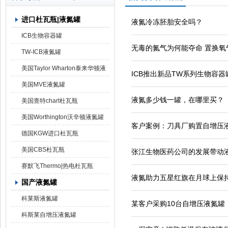
进口杜瓦瓶|液氮罐
液氮冷冻胚胎安全吗？
上海京工实业有限公司
ICB生物容器罐
无毒的氮气为何能夺命 置换氧
TW-ICB液氮罐
美国Taylor Wharton泰来华顿液
ICB推出新品TW系列生物容器
氮罐
美国MVE液氮罐
液氮多少钱一罐，在哪里买？
美国查特chart杜瓦瓶
美国Worthington沃辛顿液氮罐
客户案例：刀具厂购置自增压
德国KGW进口杜瓦瓶
美国CBS杜瓦瓶
张江生物医药公司的发展带动
赛默飞Thermo|热电杜瓦瓶
液氮助力五星红旗在月球上保
国产液氮罐
科莱斯液氮罐
某客户采购10台自增压液氮罐
科斯莱自增压液氮罐