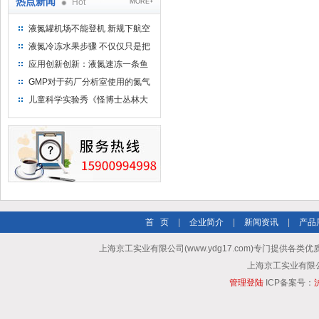
热点新闻
Hot
MORE+
液氮罐机场不能登机 新规下航空
运输罐能否上飞机
液氮冷冻水果步骤 不仅仅只是把
水果扔到液氮中
应用创新创新：液氮速冻一条鱼
只需15分钟 保持活鲜一整年
GMP对于药厂分析室使用的氮气
钢瓶存放标准
儿童科学实验秀《怪博士丛林大
冒险》 儿童科普剧液氮概念得普
及
首 页
|
企业简介
|
新闻资讯
|
产品
上海京工实业有限公司(www.ydg17.com)专门提供各类优
上海京工实业有限公司 A
管理登陆
ICP备案号：