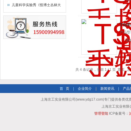
钢瓶存放标准
儿童科学实验秀《怪博士丛林大
冒险》 儿童科普剧液氮概念得普
及
TSI
产品型
9303
查
共 4 条记录，当前 1 / 1 页 首
首 页
|
企业简介
|
新闻资讯
|
产品
上海京工实业有限公司(www.ydg17.com)专门提供各类优
上海京工实业有限公司 A
管理登陆
ICP备案号：