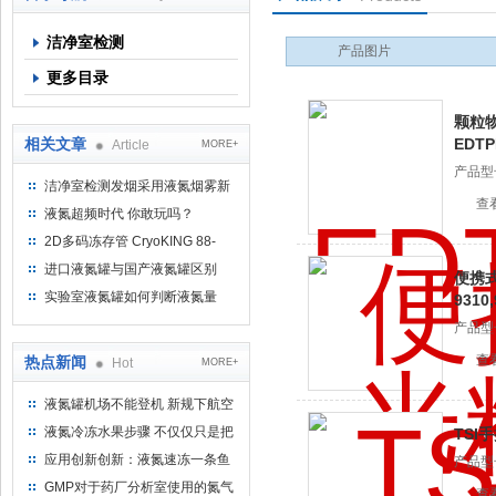
洁净室检测
产品图片
上海京工实业有限公司
更多目录
颗粒
相关文章
EDTP
Article
MORE+
产品型
洁净室检测发烟采用液氮烟雾新
EDTPM
查
思路
液氮超频时代 你敢玩吗？
2D多码冻存管 CryoKING 88-
915X现货供应
进口液氮罐与国产液氮罐区别
便携
实验室液氮罐如何判断液氮量
9310,
产品型
9310,
查
热点新闻
Hot
MORE+
液氮罐机场不能登机 新规下航空
运输罐能否上飞机
液氮冷冻水果步骤 不仅仅只是把
TSI
水果扔到液氮中
应用创新创新：液氮速冻一条鱼
产品型
只需15分钟 保持活鲜一整年
9306
GMP对于药厂分析室使用的氮气
查