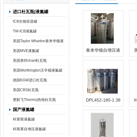
进口杜瓦瓶|液氮罐
上海京工实业有限公司
ICB生物容器罐
TW-ICB液氮罐
美国Taylor Wharton泰来华顿液
泰来华顿自增压液
氮罐
美国MVE液氮罐
氮罐
美国查特chart杜瓦瓶
美国Worthington沃辛顿液氮罐
德国KGW进口杜瓦瓶
美国CBS杜瓦瓶
赛默飞Thermo|热电杜瓦瓶
DPL452-180-1.38
X
国产液氮罐
科莱斯液氮罐
科斯莱自增压液氮罐