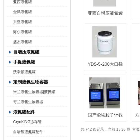
亚西液氮罐
金凤液氮罐
亚西自增压液氮罐
C
东亚液氮罐
海尔液氮罐
盛杰液氮罐
自增压液氮罐
手提液氮罐
YDS-5-200大口径
医疗液氮罐
C
沃辛顿液氮罐
定制液氮生物容器
米兰液氮生物容器|液氮罐
哥兰液氮生物容器
液氮罐配件
国产尘埃粒子计数
方
器CA-3016 2.83L
CryoKING冻存管
共 742 条记录，当前 1 / 38 页 
自增压液氮罐配件