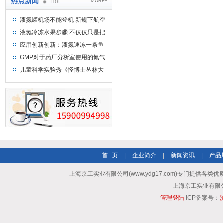
热点新闻
Hot
MORE+
液氮罐机场不能登机 新规下航空
运输罐能否上飞机
液氮冷冻水果步骤 不仅仅只是把
水果扔到液氮中
应用创新创新：液氮速冻一条鱼
只需15分钟 保持活鲜一整年
GMP对于药厂分析室使用的氮气
钢瓶存放标准
儿童科学实验秀《怪博士丛林大
冒险》 儿童科普剧液氮概念得普
及
首 页
|
企业简介
|
新闻资讯
|
产品
上海京工实业有限公司(www.ydg17.com)专门提供各类优
上海京工实业有限公司 A
管理登陆
ICP备案号：