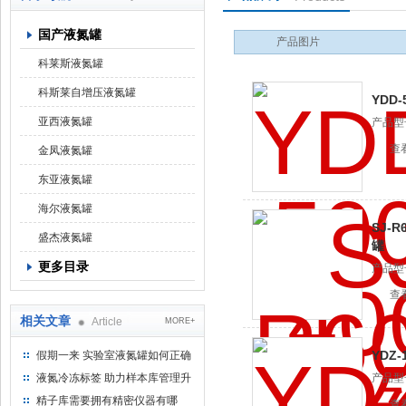
国产液氮罐
产品图片
上海京工实业有限公司
科莱斯液氮罐
科斯莱自增压液氮罐
YDD
亚西液氮罐
产品型号
存罐
查
金凤液氮罐
东亚液氮罐
海尔液氮罐
SJ-
盛杰液氮罐
罐
更多目录
产品型
冻存罐
查
相关文章
Article
MORE+
YDZ
假期一来 实验室液氮罐如何正确
使用
液氮冷冻标签 助力样本库管理升
产品型号
级
精子库需要拥有精密仪器有哪
查