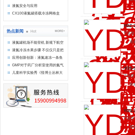
些？
液氮安全与应用
CX100液氮罐搭载冷冻网格盒
PUCK 上海京工现货提供
YDZ
热点新闻
Hot
MORE+
产品型
查
液氮罐机场不能登机 新规下航空
运输罐能否上飞机
液氮冷冻水果步骤 不仅仅只是把
水果扔到液氮中
应用创新创新：液氮速冻一条鱼
只需15分钟 保持活鲜一整年
GMP对于药厂分析室使用的氮气
YDS-
钢瓶存放标准
儿童科学实验秀《怪博士丛林大
产品型号
冒险》 儿童科普剧液氮概念得普
查
及
YDS
产品型
查