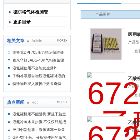
德尔格气体检测管
产品图片
上海京工实业有限公司
更多目录
医用
相关文章
Article
MORE+
产品型
查
德鲁克DPI 705压力指示仪维修
泰来华顿LABS-40K气相液氮罐
的使用主要事项及维护
液氮罐使用不当能发生爆炸
手动补液跟自增压液氮罐补液的
乙酸
区别
特殊物质浸入液氮中效果奇特
产品型
查
热点新闻
Hot
MORE+
液氮罐机场不能登机 新规下航空
运输罐能否上飞机
液氮冷冻水果步骤 不仅仅只是把
乙酸
水果扔到液氮中
应用创新创新：液氮速冻一条鱼
产品型
只需15分钟 保持活鲜一整年
酯检测
GMP对于药厂分析室使用的氮气
查