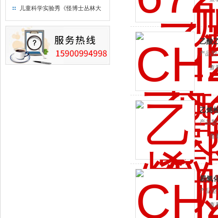
钢瓶存放标准
儿童科学实验秀《怪博士丛林大
冒险》 儿童科普剧液氮概念得普
及
乙酸
产品型
查
乙烯
产品型
查
易氧
产品型
查