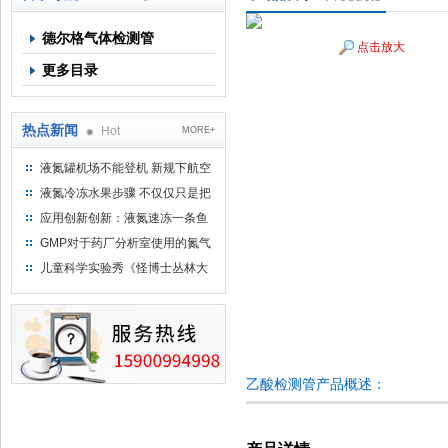
德尔格气体检测管
点击放大
上海京工实业有限公司
更多目录
热点新闻
Hot
MORE+
液氮罐机场不能登机 新规下航空
运输罐能否上飞机
液氮冷冻水果步骤 不仅仅只是把
水果扔到液氮中
应用创新创新：液氮速冻一条鱼
只需15分钟 保持活鲜一整年
GMP对于药厂分析室使用的氮气
钢瓶存放标准
儿童科学实验秀《怪博士丛林大
冒险》 儿童科普剧液氮概念得普
及
乙酸检测管产品概述：