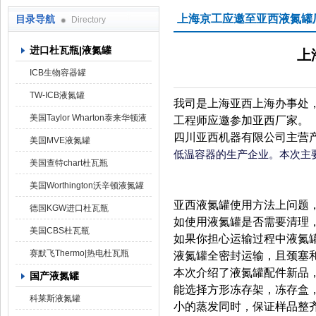
上海京工应邀至亚西液氮罐
目录导航
Directory
进口杜瓦瓶|液氮罐
上
上海京工实业有限公司
ICB生物容器罐
TW-ICB液氮罐
我司是上海亚西上海办事处
美国Taylor Wharton泰来华顿液
工程师应邀参加亚西厂家。
四川亚西机器有限公司主营
氮罐
美国MVE液氮罐
低温容器的生产企业。本次主
美国查特chart杜瓦瓶
美国Worthington沃辛顿液氮罐
亚西液氮罐使用方法
上问题
德国KGW进口杜瓦瓶
如使用液氮罐是否需要清理
美国CBS杜瓦瓶
如果你担心运输过程中液氮
赛默飞Thermo|热电杜瓦瓶
液氮罐全密封运输，且颈塞
本次介绍了液氮罐配件新品
国产液氮罐
能选择方形冻存架，冻存盒，
科莱斯液氮罐
小的蒸发同时，保证样品整