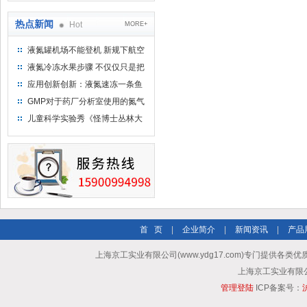
热点新闻
Hot
MORE+
液氮罐机场不能登机 新规下航空
运输罐能否上飞机
液氮冷冻水果步骤 不仅仅只是把
水果扔到液氮中
应用创新创新：液氮速冻一条鱼
只需15分钟 保持活鲜一整年
GMP对于药厂分析室使用的氮气
钢瓶存放标准
儿童科学实验秀《怪博士丛林大
冒险》 儿童科普剧液氮概念得普
及
首 页
|
企业简介
|
新闻资讯
|
产品
上海京工实业有限公司(www.ydg17.com)专门提供各类优
上海京工实业有限公司 A
管理登陆
ICP备案号：