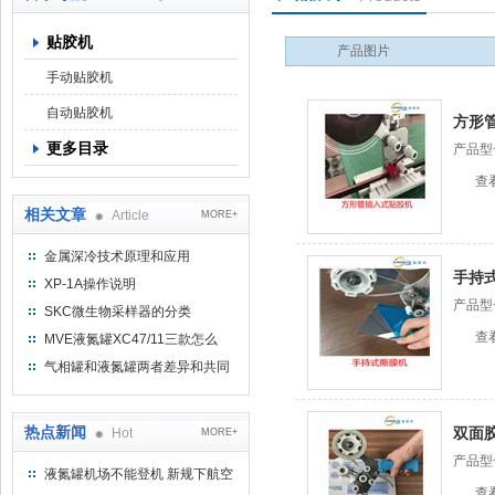
贴胶机
产品图片
上海京工实业有限公司
手动贴胶机
自动贴胶机
方形
更多目录
产品型
查
相关文章
Article
MORE+
金属深冷技术原理和应用
手持
XP-1A操作说明
产品型
SKC微生物采样器的分类
查
MVE液氮罐XC47/11三款怎么
选？
气相罐和液氮罐两者差异和共同
点
热点新闻
双面
Hot
MORE+
产品型
液氮罐机场不能登机 新规下航空
查