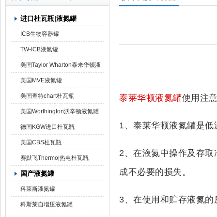
进口杜瓦瓶|液氮罐
上海京工实业有限公司
ICB生物容器罐
TW-ICB液氮罐
美国Taylor Wharton泰来华顿液
氮罐
美国MVE液氮罐
美国查特chart杜瓦瓶
泰莱华顿液氮罐
使用注
美国Worthington沃辛顿液氮罐
1、泰莱华顿液氮罐是低
德国KGW进口杜瓦瓶
美国CBS杜瓦瓶
2、在液氮中操作及存取
赛默飞Thermo|热电杜瓦瓶
成不必要的损失。
国产液氮罐
科莱斯液氮罐
3、在使用和贮存液氮的
科斯莱自增压液氮罐