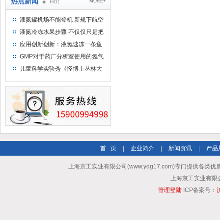
热点新闻
Hot
MORE+
液氮罐机场不能登机 新规下航空
运输罐能否上飞机
液氮冷冻水果步骤 不仅仅只是把
水果扔到液氮中
应用创新创新：液氮速冻一条鱼
只需15分钟 保持活鲜一整年
GMP对于药厂分析室使用的氮气
钢瓶存放标准
儿童科学实验秀《怪博士丛林大
冒险》 儿童科普剧液氮概念得普
及
首 页
|
企业简介
|
新闻资讯
|
产品
上海京工实业有限公司(www.ydg17.com)专门提供各类优
上海京工实业有限公司 A
管理登陆
ICP备案号：