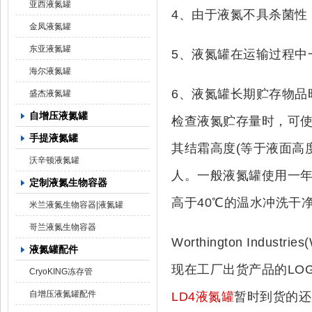
亚西液氮罐
4、由于液氮不具杀菌性
金凤液氮罐
东亚液氮罐
5、液氮罐在运输过程中
海尔液氮罐
6、液氮罐长期贮存物品
盛杰液氮罐
自增压液氮罐
检查液氮贮存量时，可
手提液氮罐
其结霜高度(等于液面高
沃辛顿液氮罐
人。一般液氮罐使用一
定制液氮生物容器
高于40℃的温水冲洗干
米兰液氮生物容器|液氮罐
哥兰液氮生物容器
Worthington Industri
液氮罐配件
现在工厂出货产品的LOGO
CryoKING冻存管
自增压液氮罐配件
LD4液氮罐
暂时到货的还