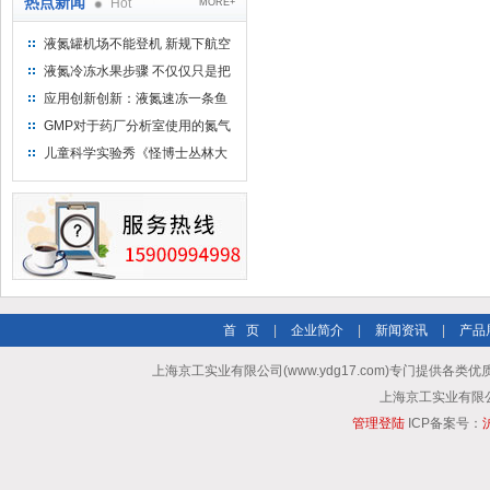
热点新闻
Hot
MORE+
液氮罐机场不能登机 新规下航空
运输罐能否上飞机
液氮冷冻水果步骤 不仅仅只是把
水果扔到液氮中
应用创新创新：液氮速冻一条鱼
只需15分钟 保持活鲜一整年
GMP对于药厂分析室使用的氮气
钢瓶存放标准
儿童科学实验秀《怪博士丛林大
冒险》 儿童科普剧液氮概念得普
及
首 页
|
企业简介
|
新闻资讯
|
产品
上海京工实业有限公司(www.ydg17.com)专门提供各类优
上海京工实业有限公司 A
管理登陆
ICP备案号：