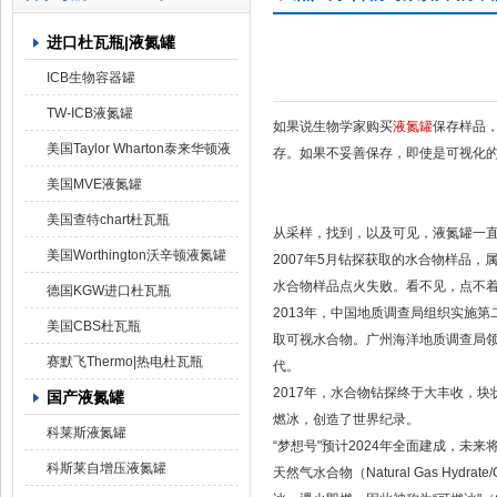
进口杜瓦瓶|液氮罐
上海京工实业有限公司
ICB生物容器罐
TW-ICB液氮罐
如果说生物学家购买
液氮罐
保存样品
美国Taylor Wharton泰来华顿液
存。如果不妥善保存，即使是可视化
氮罐
美国MVE液氮罐
美国查特chart杜瓦瓶
从采样，找到，以及可见，液氮罐一
美国Worthington沃辛顿液氮罐
2007年5月钻探获取的水合物样品
水合物样品点火失败。看不见，点不
德国KGW进口杜瓦瓶
2013年，中国地质调查局组织实施
美国CBS杜瓦瓶
取可视水合物。广州海洋地质调查局
赛默飞Thermo|热电杜瓦瓶
代。
2017年，水合物钻探终于大丰收，
国产液氮罐
燃冰，创造了世界纪录。
科莱斯液氮罐
“梦想号"预计2024年全面建成，未
科斯莱自增压液氮罐
天然气水合物（Natural Gas Hy