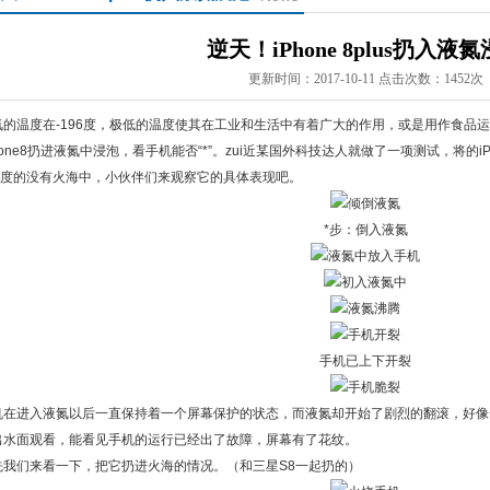
逆天！iPhone 8plus扔入液
更新时间：2017-10-11 点击次数：1452次
氮的温度在-196度，极低的温度使其在工业和生活中有着广大的作用，或是用作食品
hone8扔进液氮中浸泡，看手机能否“*”。zui近某国外科技达人就做了一项测试，将的iPh
00度的没有火海中，小伙伴们来观察它的具体表现吧。
*步：倒入液氮
手机已上下开裂
机在进入液氮以后一直保持着一个屏幕保护的状态，而液氮却开始了剧烈的翻滚，好像
出水面观看，能看见手机的运行已经出了故障，屏幕有了花纹。
先我们来看一下，把它扔进火海的情况。（和三星S8一起扔的）