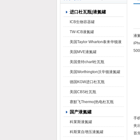
进口杜瓦瓶|液氮罐
上海京工实业有限公司
ICB生物容器罐
TW-ICB液氮罐
液
美国Taylor Wharton泰来华顿液
iP
5
氮罐
美国MVE液氮罐
美国查特chart杜瓦瓶
美国Worthington沃辛顿液氮罐
德国KGW进口杜瓦瓶
美国CBS杜瓦瓶
赛默飞Thermo|热电杜瓦瓶
国产液氮罐
手
科莱斯液氮罐
夹
科斯莱自增压液氮罐
首