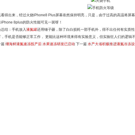
以看得出来，经过火烧iPhone8 Plus屏幕依然保持明亮，只是，由于过高的高温将
iPhone 8plus的防火性能可见一斑呀！
验总结：手机放入
液氮罐
还用锤子砸，除了白白损耗一部手机外，得不出任何有实质性
下，手机是否能够正常工作， 更能比这种环境来得有实验意义，但实验狂人们的逻辑
一篇
继海鲜液氮速冻投产后 水果速冻研发已启动
下一篇
水产大省积极推进液氮冷冻设