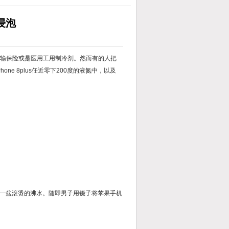
氮浸泡
运输保险或是医用工用制冷剂。然而有的人把
one 8plus任近零下200度的液氮中，以及
一盆滚烫的沸水。随即男子用镊子将苹果手机