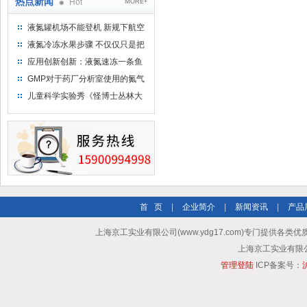
热点新闻
Hot
MORE+
液氮罐机场不能登机 新规下航空
运输罐能否上飞机
液氮冷冻水果步骤 不仅仅只是把
水果扔到液氮中
应用创新创新：液氮速冻一条鱼
只需15分钟 保持活鲜一整年
GMP对于药厂分析室使用的氮气
钢瓶存放标准
儿童科学实验秀《怪博士丛林大
冒险》 儿童科普剧液氮概念得普
及
首 页
|
企业简介
|
新闻资讯
|
产品
上海京工实业有限公司(www.ydg17.com)专门提供各类优
上海京工实业有限公司 A
管理登陆
ICP备案号：