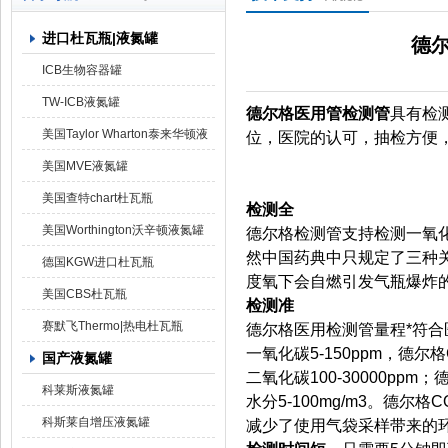
进口杜瓦瓶|液氮罐
德
上海京工实业有限公司
ICB生物容器罐
TW-ICB液氮罐
德尔格医用管检测管
具有检
美国Taylor Wharton泰来华顿液
位，医院的认可，抽检方便
氮罐
美国MVE液氮罐
美国查特chart杜瓦瓶
检测全
美国Worthington沃辛顿液氮罐
德尔格
检测管支持检测一氧
然中国药典中只规定了三种
德国KGW进口杜瓦瓶
度氧下会自燃引发气瓶爆炸
美国CBS杜瓦瓶
检测准
赛默飞Thermo|热电杜瓦瓶
德尔格医用检测管量程*符
一氧化碳5-150ppm，德尔格
国产液氮罐
二氧化碳100-30000ppm；
科莱斯液氮罐
水分5-100mg/m3。德尔格C
科斯莱自增压液氮罐
减少了使用气袋采样带来的环