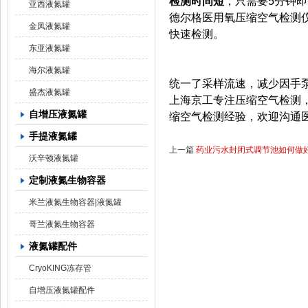
检测时间短
，只需要5分钟
亚西液氮罐
德尔格医用氧压缩空气检测仪
金凤液氮罐
快速检测。
东亚液氮罐
海尔液氮罐
统一了采样流速，减少因手
盛杰液氮罐
上海京工专注压缩空气检测
自增压液氮罐
缩空气检测经验，欢迎沟通
手提液氮罐
上一篇
药业污水封闭式调节池如何做
沃辛顿液氮罐
定制液氮生物容器
米兰液氮生物容器|液氮罐
哥兰液氮生物容器
液氮罐配件
CryoKING冻存管
自增压液氮罐配件