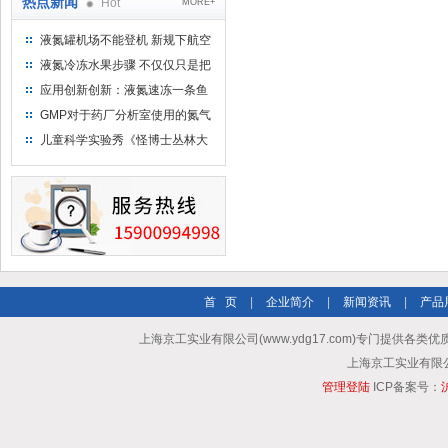
热点新闻
Hot
MORE+
液氮罐机场不能登机 新规下航空
运输罐能否上飞机
液氮冷冻水果步骤 不仅仅只是把
水果扔到液氮中
应用创新创新：液氮速冻一条鱼
只需15分钟 保持活鲜一整年
GMP对于药厂分析室使用的氮气
钢瓶存放标准
儿童科学实验秀《怪博士丛林大
冒险》 儿童科普剧液氮概念得普
及
首 页
|
企业简介
|
新闻资讯
|
产品
上海京工实业有限公司(www.ydg17.com)专门提供各类优
上海京工实业有限公司 A
管理登陆
ICP备案号：