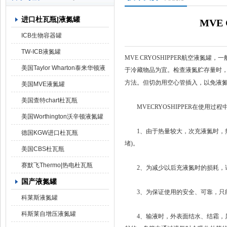
进口杜瓦瓶|液氮罐
MVE
上海京工实业有限公司
ICB生物容器罐
TW-ICB液氮罐
MVE CRYOSHIPPER航空液
美国Taylor Wharton泰来华顿液
于冷藏物品为宜。检查液氮贮存量时，
方法。但切勿用空心管插入，以免液
氮罐
美国MVE液氮罐
美国查特chart杜瓦瓶
MVECRYOSHIPPER在使用过
美国Worthington沃辛顿液氮罐
1、由于热量较大，次充液氮时，热平
德国KGW进口杜瓦瓶
堵)。
美国CBS杜瓦瓶
赛默飞Thermo|热电杜瓦瓶
2、为减少以后充液氮时的损耗，请
国产液氮罐
3、为保证使用的安全、可靠，只
科莱斯液氮罐
科斯莱自增压液氮罐
4、输液时，外表面结水、结霜，属