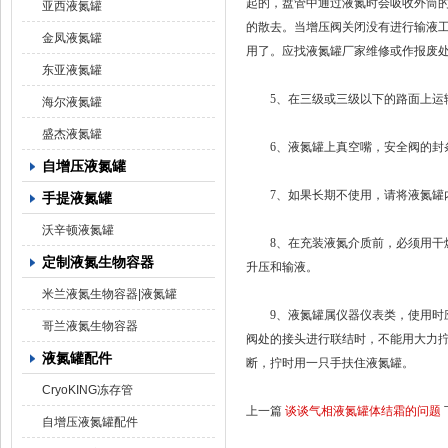
起的，盘管中通过液氮时会吸收外筒
亚西液氮罐
的散去。当增压阀关闭没有进行输液
金凤液氮罐
用了。应找液氮罐厂家维修或作报废
东亚液氮罐
5、在三级或三级以下的路面上运输液
海尔液氮罐
盛杰液氮罐
6、液氮罐上真空嘴，安全阀的封
自增压液氮罐
7、如果长期不使用，请将液氮罐内
手提液氮罐
沃辛顿液氮罐
8、在充装液氮介质前，必须用干燥
定制液氮生物容器
升压和输液。
米兰液氮生物容器|液氮罐
9、液氮罐属仪器仪表类，使用时应
哥兰液氮生物容器
阀处的接头进行联结时，不能用大力拧
液氮罐配件
断，拧时用一只手扶住液氮罐。
CryoKING冻存管
上一篇
谈谈气相液氮罐体结霜的问题
自增压液氮罐配件