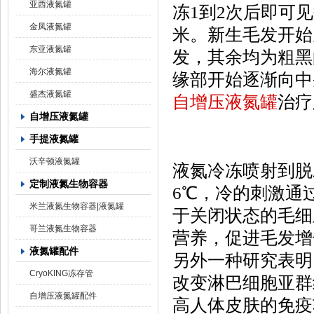
亚西液氮罐
冻1到2次后即可见
金凤液氮罐
米。新生毛发开始
东亚液氮罐
发，其余均为粗黑
海尔液氮罐
缘部开始逐渐向中
盛杰液氮罐
自增压液氮罐
治疗
自增压液氮罐
手提液氮罐
沃辛顿液氮罐
液氮冷冻喷射到脱
定制液氮生物容器
6℃，冷的刺激通
米兰液氮生物容器|液氮罐
于关闭状态的毛细
哥兰液氮生物容器
营养，促进毛发增
液氮罐配件
另外一种研究表明
CryoKING冻存管
改变淋巴细胞亚群
自增压液氮罐配件
高人体皮肤的免疫