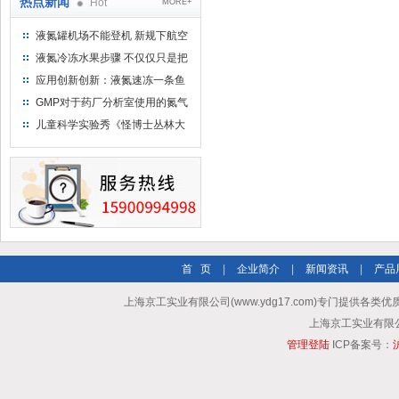
热点新闻
Hot
MORE+
液氮罐机场不能登机 新规下航空
运输罐能否上飞机
液氮冷冻水果步骤 不仅仅只是把
水果扔到液氮中
应用创新创新：液氮速冻一条鱼
只需15分钟 保持活鲜一整年
GMP对于药厂分析室使用的氮气
钢瓶存放标准
儿童科学实验秀《怪博士丛林大
冒险》 儿童科普剧液氮概念得普
及
首 页
|
企业简介
|
新闻资讯
|
产品
上海京工实业有限公司(www.ydg17.com)专门提供各类优
上海京工实业有限公司 A
管理登陆
ICP备案号：