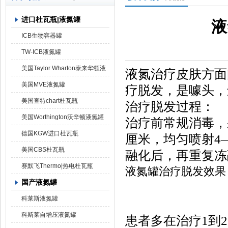
进口杜瓦瓶|液氮罐
液
上海京工实业有限公司
ICB生物容器罐
TW-ICB液氮罐
美国Taylor Wharton泰来华顿液
液氮治疗皮肤方面
氮罐
美国MVE液氮罐
疗脱发，是噱头，
美国查特chart杜瓦瓶
治疗脱发过程：
美国Worthington沃辛顿液氮罐
治疗前常规消毒，
德国KGW进口杜瓦瓶
厘米，均匀喷射4
美国CBS杜瓦瓶
融化后，再重复冻
赛默飞Thermo|热电杜瓦瓶
液氮罐治疗脱发效果
国产液氮罐
科莱斯液氮罐
科斯莱自增压液氮罐
患者多在治疗1到