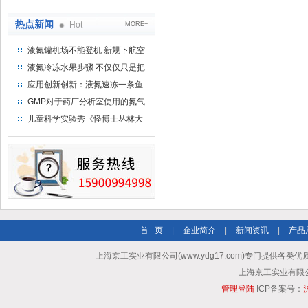
热点新闻
Hot
MORE+
液氮罐机场不能登机 新规下航空
运输罐能否上飞机
液氮冷冻水果步骤 不仅仅只是把
水果扔到液氮中
应用创新创新：液氮速冻一条鱼
只需15分钟 保持活鲜一整年
GMP对于药厂分析室使用的氮气
钢瓶存放标准
儿童科学实验秀《怪博士丛林大
冒险》 儿童科普剧液氮概念得普
及
首 页
|
企业简介
|
新闻资讯
|
产品
上海京工实业有限公司(www.ydg17.com)专门提供各类优
上海京工实业有限公司 A
管理登陆
ICP备案号：