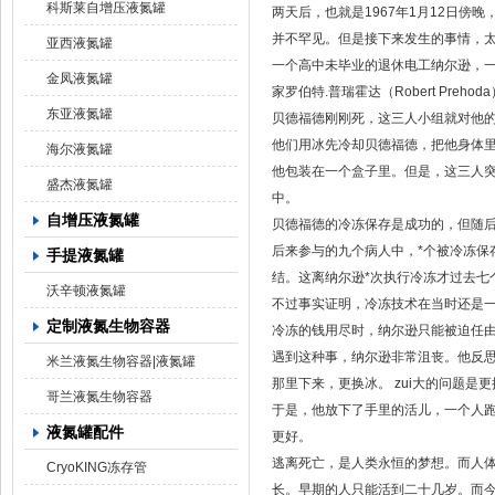
科斯莱自增压液氮罐
两天后，也就是1967年1月12日傍
并不罕见。但是接下来发生的事情，
亚西液氮罐
一个高中未毕业的退休电工纳尔逊，一个意
金凤液氮罐
家罗伯特.普瑞霍达（Robert Pre
东亚液氮罐
贝德福德刚刚死，这三人小组就对他的
他们用冰先冷却贝德福德，把他身体里的血液
海尔液氮罐
他包装在一个盒子里。但是，这三人突
盛杰液氮罐
中。
自增压液氮罐
贝德福德的冷冻保存是成功的，但随后
后来参与的九个病人中，*个被冷冻保存的
手提液氮罐
结。这离纳尔逊*次执行冷冻才过去七
沃辛顿液氮罐
不过事实证明，冷冻技术在当时还是一
定制液氮生物容器
冷冻的钱用尽时，纳尔逊只能被迫任由
遇到这种事，纳尔逊非常沮丧。他反思
米兰液氮生物容器|液氮罐
那里下来，更换冰。 zui大的问题是
哥兰液氮生物容器
于是，他放下了手里的活儿，一个人
液氮罐配件
更好。
逃离死亡，是人类永恒的梦想。而人体
CryoKING冻存管
长。早期的人只能活到二十几岁。而今