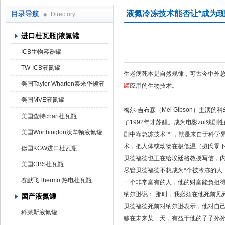
液氮冷冻技术能否让*成为
目录导航
Directory
进口杜瓦瓶|液氮罐
上海京工实业有限公司
ICB生物容器罐
TW-ICB液氮罐
生老病死本是自然规律，可古今中外总
美国Taylor Wharton泰来华顿液
罐
应用的生物技术。
氮罐
美国MVE液氮罐
梅尔·吉布森（Mel Gibson）
美国查特chart杜瓦瓶
了1992年才苏醒。成为电影zui戏剧
美国Worthington沃辛顿液氮罐
剧中靠急冻技术“*”，就是来自于科学
术，把人体或动物在极低温（摄氏零下
德国KGW进口杜瓦瓶
贝德福德也正在给埃廷格教授写信，
美国CBS杜瓦瓶
尽管贝德福德不想成为*个被冷冻的人
赛默飞Thermo|热电杜瓦瓶
一个非常富有的人，他的财富能负担
纳尔逊说：“那时，我必须在他死前见
国产液氮罐
贝德福德死前对纳尔逊表示，他对自
科莱斯液氮罐
够在未来某一天，有益于他的子子孙