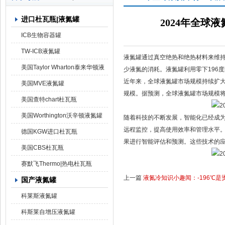
进口杜瓦瓶|液氮罐
2024年全球
上海京工实业有限公司
ICB生物容器罐
TW-ICB液氮罐
液氮罐通过真空绝热和绝热材料来维
美国Taylor Wharton泰来华顿液
少液氮的消耗。液氮罐利用零下196
近年来，全球液氮罐市场规模持续扩
氮罐
美国MVE液氮罐
规模。据预测，全球液氮罐市场规模将
美国查特chart杜瓦瓶
美国Worthington沃辛顿液氮罐
随着科技的不断发展，智能化已经成
远程监控，提高使用效率和管理水平
德国KGW进口杜瓦瓶
果进行智能评估和预测。这些技术的
美国CBS杜瓦瓶
赛默飞Thermo|热电杜瓦瓶
上一篇
液氮冷知识小趣闻：-196℃是
国产液氮罐
科莱斯液氮罐
科斯莱自增压液氮罐