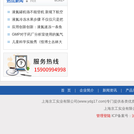
热点新闻
Hot
MORE+
液氮罐机场不能登机 新规下航空
运输罐能否上飞机
液氮冷冻水果步骤 不仅仅只是把
水果扔到液氮中
应用创新创新：液氮速冻一条鱼
只需15分钟 保持活鲜一整年
GMP对于药厂分析室使用的氮气
钢瓶存放标准
儿童科学实验秀《怪博士丛林大
冒险》 儿童科普剧液氮概念得普
及
首 页
|
企业简介
|
新闻资讯
|
产品
上海京工实业有限公司(www.ydg17.com)专门提供各类优
上海京工实业有限公司 A
管理登陆
ICP备案号：