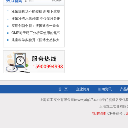
热点新闻
Hot
MORE+
液氮罐机场不能登机 新规下航空
运输罐能否上飞机
液氮冷冻水果步骤 不仅仅只是把
水果扔到液氮中
应用创新创新：液氮速冻一条鱼
只需15分钟 保持活鲜一整年
GMP对于药厂分析室使用的氮气
钢瓶存放标准
儿童科学实验秀《怪博士丛林大
冒险》 儿童科普剧液氮概念得普
及
首 页
|
企业简介
|
新闻资讯
|
产品
上海京工实业有限公司(www.ydg17.com)专门提供各类优
上海京工实业有限公司 A
管理登陆
ICP备案号：