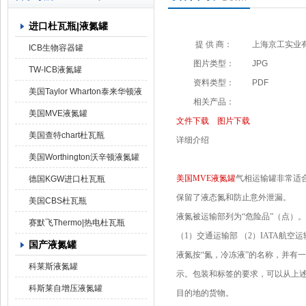
进口杜瓦瓶|液氮罐
上海京工实业有限公司
提 供 商：
上海京工实业
ICB生物容器罐
图片类型：
JPG
TW-ICB液氮罐
资料类型：
PDF
美国Taylor Wharton泰来华顿液
相关产品：
氮罐
美国MVE液氮罐
文件下载
图片下载
美国查特chart杜瓦瓶
详细介绍
美国Worthington沃辛顿液氮罐
美国MVE液氮罐
气相运输罐非常适合
德国KGW进口杜瓦瓶
保留了液态氮和防止意外泄漏。
美国CBS杜瓦瓶
液氮被运输部列为“危险品”（点）
赛默飞Thermo|热电杜瓦瓶
（1）交通运输部
（2）IATA航空
国产液氮罐
液氮按“氮，冷冻液”的名称，并有一
科莱斯液氮罐
示。包装和标签的要求，可以从上述
科斯莱自增压液氮罐
目的地的货物。