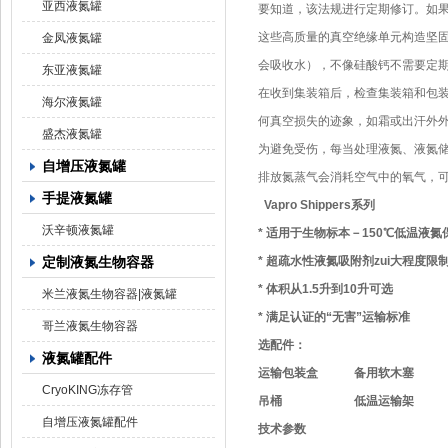
亚西液氮罐
要知道，该法规进行定期修订。
如
这些高质量的真空绝缘单元构造坚
金凤液氮罐
会吸收水），不像硅酸钙不需要定
东亚液氮罐
在收到集装箱后，检查集装箱和包
海尔液氮罐
何真空损失的迹象，如霜或出汗外
盛杰液氮罐
为避免受伤，每当处理液氮、液氮
自增压液氮罐
排放氮蒸气会消耗空气中的氧气，
手提液氮罐
Vapro Shippers系列
沃辛顿液氮罐
* 适用于生物标本－150℃低温液
定制液氮生物容器
* 超疏水性液氮吸附剂zui大程度限
* 体积从1.5升到10升可选
米兰液氮生物容器|液氮罐
* 满足认证的“无害”运输标准
哥兰液氮生物容器
选配件：
液氮罐配件
运输包装盒 备用软木塞
CryoKING冻存管
吊桶 低温运输架
自增压液氮罐配件
技术参数