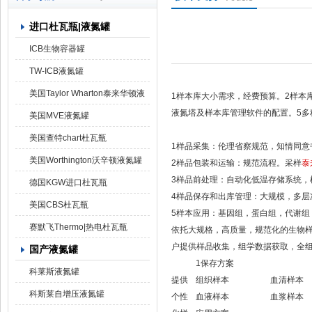
进口杜瓦瓶|液氮罐
上海京工实业有限公司
ICB生物容器罐
TW-ICB液氮罐
美国Taylor Wharton泰来华顿液
1样本库大小需求，经费预算。2样本
液氮塔及样本库管理软件的配置。5多
氮罐
美国MVE液氮罐
美国查特chart杜瓦瓶
1样品采集：伦理省察规范，知情同意
美国Worthington沃辛顿液氮罐
2样品包装和运输：规范流程。采样
泰
3样品前处理：自动化低温存储系统，
德国KGW进口杜瓦瓶
4样品保存和出库管理：大规模，多
美国CBS杜瓦瓶
5样本应用：基因组，蛋白组，代谢组
赛默飞Thermo|热电杜瓦瓶
依托大规格，高质量，规范化的生物
户提供样品收集，组学数据获取，全
国产液氮罐
1保存方案
科莱斯液氮罐
提供
组织样本
血清样本
科斯莱自增压液氮罐
个性
血液样本
血浆样本