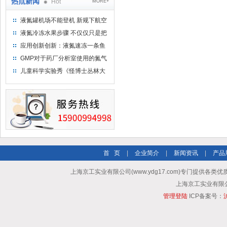
热点新闻
Hot
MORE+
液氮罐机场不能登机 新规下航空
运输罐能否上飞机
液氮冷冻水果步骤 不仅仅只是把
水果扔到液氮中
应用创新创新：液氮速冻一条鱼
只需15分钟 保持活鲜一整年
GMP对于药厂分析室使用的氮气
钢瓶存放标准
儿童科学实验秀《怪博士丛林大
冒险》 儿童科普剧液氮概念得普
及
首 页
|
企业简介
|
新闻资讯
|
产品
上海京工实业有限公司(www.ydg17.com)专门提供各类优
上海京工实业有限公司 A
管理登陆
ICP备案号：