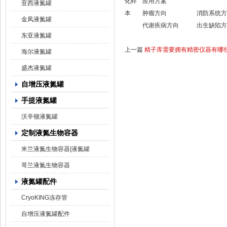
化样
应用方案
亚西液氮罐
本
肿瘤方向
消防系统方
金凤液氮罐
代谢疾病方向
出生缺陷方
东亚液氮罐
上一篇
精子库需要拥有精密仪器有哪
海尔液氮罐
盛杰液氮罐
自增压液氮罐
手提液氮罐
沃辛顿液氮罐
定制液氮生物容器
米兰液氮生物容器|液氮罐
哥兰液氮生物容器
液氮罐配件
CryoKING冻存管
自增压液氮罐配件