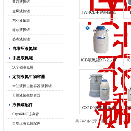
亚西液氮罐
金凤液氮罐
TW-ICB不锈钢液氮
罐3K
东亚液氮罐
海尔液氮罐
盛杰液氮罐
自增压液氮罐
手提液氮罐
ICB液氮罐XT-21-AI
I
沃辛顿液氮罐
定制液氮生物容器
米兰液氮生物容器|液氮罐
哥兰液氮生物容器
液氮罐配件
CX100液氮罐新型
IC
运输箱
CryoKING冻存管
共 742 条记录，当前 3 / 38 页
首页
自增压液氮罐配件