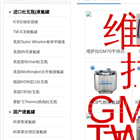
进口杜瓦瓶|液氮罐
上海京工实业有限公司
ICB生物容器罐
TW-ICB液氮罐
美国Taylor Wharton泰来华顿液
维萨拉GM70手持式
氮罐
美国MVE液氮罐
CO2测试仪
美国查特chart杜瓦瓶
美国Worthington沃辛顿液氮罐
德国KGW进口杜瓦瓶
美国CBS杜瓦瓶
赛默飞Thermo|热电杜瓦瓶
ICB气相液氮罐
I
LABS-80K
国产液氮罐
科莱斯液氮罐
科斯莱自增压液氮罐