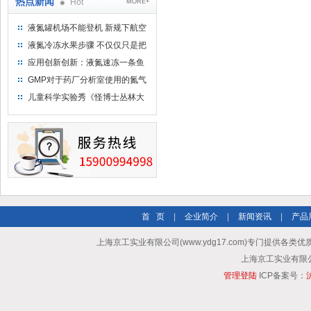
热点新闻
Hot
MORE+
液氮罐机场不能登机 新规下航空
运输罐能否上飞机
液氮冷冻水果步骤 不仅仅只是把
水果扔到液氮中
应用创新创新：液氮速冻一条鱼
只需15分钟 保持活鲜一整年
GMP对于药厂分析室使用的氮气
钢瓶存放标准
儿童科学实验秀《怪博士丛林大
冒险》 儿童科普剧液氮概念得普
及
首 页
|
企业简介
|
新闻资讯
|
产品
上海京工实业有限公司(www.ydg17.com)专门提供各类优
上海京工实业有限公司 A
管理登陆
ICP备案号：