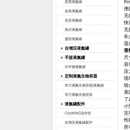
P
亚西液氮罐
便
金凤液氮罐
无
东亚液氮罐
快
无
海尔液氮罐
长
盛杰液氮罐
遥
自增压液氮罐
查
尺
手提液氮罐
容
沃辛顿液氮罐
压
定制液氮生物容器
现
组
米兰液氮生物容器|液氮罐
美
哥兰液氮生物容器
了
液氮罐配件
小
完
CryoKING冻存管
性
自增压液氮罐配件
所