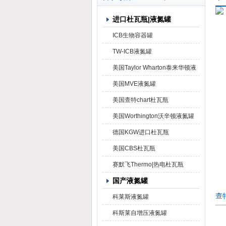
进口杜瓦瓶|液氮罐
上海京工实业有限公司
ICB生物容器罐
TW-ICB液氮罐
美国Taylor Wharton泰来华顿液
氮罐
美国MVE液氮罐
美国查特chart杜瓦瓶
美国Worthington沃辛顿液氮罐
德国KGW进口杜瓦瓶
美国CBS杜瓦瓶
赛默飞Thermo|热电杜瓦瓶
国产液氮罐
查
科莱斯液氮罐
科斯莱自增压液氮罐