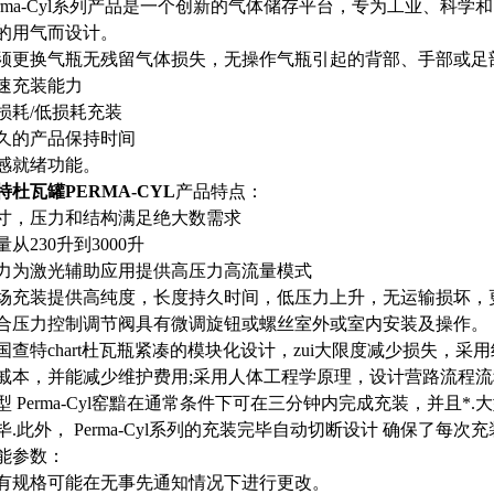
erma-Cyl系列产品是一个创新的气体储存平台，专为工业、科
的用气而设计。
须更换气瓶无残留气体损失，无操作气瓶引起的背部、手部或足
速充装能力
损耗/低损耗充装
久的产品保持时间
感就绪功能。
特杜瓦罐PERMA-CYL
产品特点：
寸，压力和结构满足绝大数需求
量从230升到3000升
力为激光辅助应用提供高压力高流量模式
场充装提供高纯度，长度持久时间，低压力上升，无运输损坏，
合压力控制调节阀具有微调旋钮或螺丝室外或室内安装及操作。
国查特chart杜瓦瓶紧凑的模块化设计，zui大限度减少损失，
戚本，并能减少维护费用;采用人体工程学原理，设计营路流程流
型 Perma-Cyl窑黯在通常条件下可在三分钟内完成充装，并且*.大型
毕.此外， Perma-Cyl系列的充装完毕自动切断设计 确保了每
能参数：
有规格可能在无事先通知情况下进行更改。