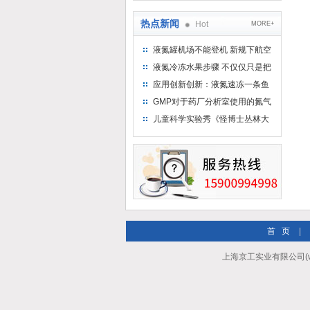
热点新闻
Hot
MORE+
液氮罐机场不能登机 新规下航空
运输罐能否上飞机
液氮冷冻水果步骤 不仅仅只是把
水果扔到液氮中
应用创新创新：液氮速冻一条鱼
只需15分钟 保持活鲜一整年
GMP对于药厂分析室使用的氮气
钢瓶存放标准
儿童科学实验秀《怪博士丛林大
冒险》 儿童科普剧液氮概念得普
及
首 页
|
上海京工实业有限公司(ww