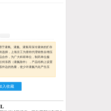
泛适用于液氧、液氮、液氢等深冷液体的贮存
供选择，上海京工为查特代理销售自增压
品合作，为广大科研单位，制药单位服
任何东西（液氮除外），产品结构上设置
器外边的热量，使少许液氮汽化产生压
加入收藏
L