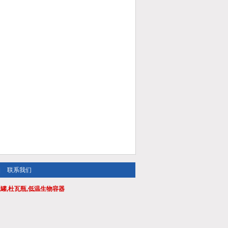
|
联系我们
瓦罐,杜瓦瓶,低温生物容器