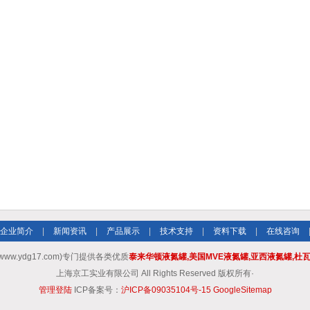
企业简介
|
新闻资讯
|
产品展示
|
技术支持
|
资料下载
|
在线咨询
w.ydg17.com)专门提供各类优质
泰来华顿液氮罐,美国MVE液氮罐,亚西液氮罐,杜
上海京工实业有限公司 All Rights Reserved 版权所有·
管理登陆
ICP备案号：
沪ICP备09035104号-15
GoogleSitemap