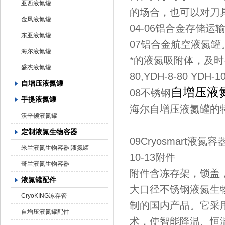
亚西液氮罐
的场合，也可以对刀
金凤液氮罐
04-06铝合金存储
东亚液氮罐
07铝合金航空液氮罐
海尔液氮罐
*的液氮吸附体，及时导
盛杰液氮罐
80,YDH-8-80 YDH-10
自增压液氮罐
自增压液
08不锈钢
手提液氮罐
海尔自增压液氮罐的
沃辛顿液氮罐
定制液氮生物容器
09Cryosmart液
米兰液氮生物容器|液氮罐
10-13附件
哥兰液氮生物容器
附件含冻存架，锁盖
液氮罐配件
大口径不锈钢液氮生物容
CryoKING冻存管
制的国内产品。它采
自增压液氮罐配件
术，使智能降温、恒