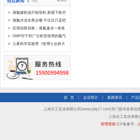
热点新闻
Hot
MORE+
液氮罐机场不能登机 新规下航空
运输罐能否上飞机
液氮冷冻水果步骤 不仅仅只是把
水果扔到液氮中
应用创新创新：液氮速冻一条鱼
只需15分钟 保持活鲜一整年
GMP对于药厂分析室使用的氮气
钢瓶存放标准
儿童科学实验秀《怪博士丛林大
冒险》 儿童科普剧液氮概念得普
及
首 页
|
企业简介
|
新闻资讯
|
产品
上海京工实业有限公司(www.ydg17.com)专门提供各类优
上海京工实业有限公司 A
管理登陆
ICP备案号：