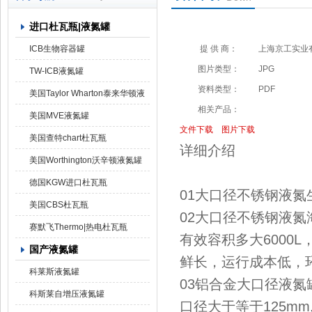
进口杜瓦瓶|液氮罐
上海京工实业有限公司
ICB生物容器罐
提 供 商：
上海京工实业
图片类型：
JPG
TW-ICB液氮罐
资料类型：
PDF
美国Taylor Wharton泰来华顿液
相关产品：
氮罐
美国MVE液氮罐
文件下载
图片下载
美国查特chart杜瓦瓶
详细介绍
美国Worthington沃辛顿液氮罐
德国KGW进口杜瓦瓶
01大口径不锈钢液氮
美国CBS杜瓦瓶
02大口径不锈钢液氮
赛默飞Thermo|热电杜瓦瓶
有效容积多大6000
国产液氮罐
鲜长，运行成本低，
科莱斯液氮罐
03铝合金大口径液氮
科斯莱自增压液氮罐
口径大于等于125m