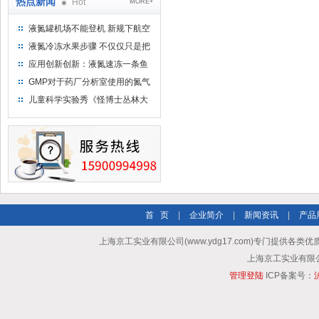
热点新闻
Hot
MORE+
液氮罐机场不能登机 新规下航空
运输罐能否上飞机
液氮冷冻水果步骤 不仅仅只是把
水果扔到液氮中
应用创新创新：液氮速冻一条鱼
只需15分钟 保持活鲜一整年
GMP对于药厂分析室使用的氮气
钢瓶存放标准
儿童科学实验秀《怪博士丛林大
冒险》 儿童科普剧液氮概念得普
及
首 页
|
企业简介
|
新闻资讯
|
产品
上海京工实业有限公司(www.ydg17.com)专门提供各类优
上海京工实业有限公司 A
管理登陆
ICP备案号：