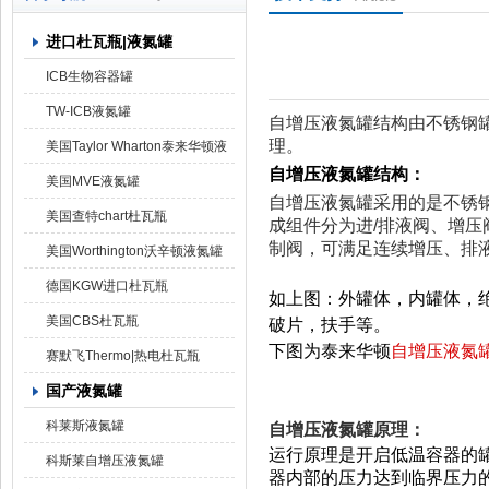
进口杜瓦瓶|液氮罐
上海京工实业有限公司
ICB生物容器罐
TW-ICB液氮罐
自增压液氮罐结构由不锈钢
理。
美国Taylor Wharton泰来华顿液
自增压液氮罐结构：
氮罐
美国MVE液氮罐
自增压液氮罐采用的是不锈
美国查特chart杜瓦瓶
成组件分为进/排液阀、增
制阀，可满足连续增压、排
美国Worthington沃辛顿液氮罐
德国KGW进口杜瓦瓶
如上图：外罐体，内罐体，
美国CBS杜瓦瓶
破片，扶手等。
下图为泰来华顿
自增压液氮
赛默飞Thermo|热电杜瓦瓶
国产液氮罐
科莱斯液氮罐
自增压液氮罐原理：
运行原理是开启低温容器的
科斯莱自增压液氮罐
器内部的压力达到临界压力