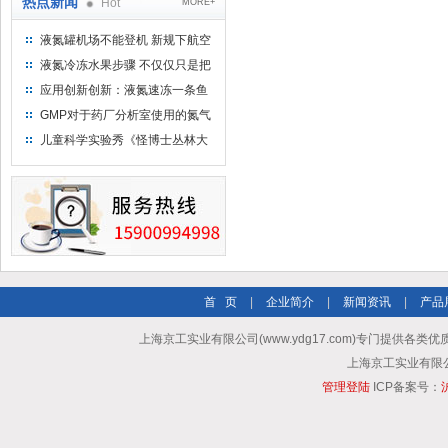
热点新闻
Hot
MORE+
液氮罐机场不能登机 新规下航空
运输罐能否上飞机
液氮冷冻水果步骤 不仅仅只是把
水果扔到液氮中
应用创新创新：液氮速冻一条鱼
只需15分钟 保持活鲜一整年
GMP对于药厂分析室使用的氮气
钢瓶存放标准
儿童科学实验秀《怪博士丛林大
冒险》 儿童科普剧液氮概念得普
及
首 页
|
企业简介
|
新闻资讯
|
产品
上海京工实业有限公司(www.ydg17.com)专门提供各类优
上海京工实业有限公司 A
管理登陆
ICP备案号：