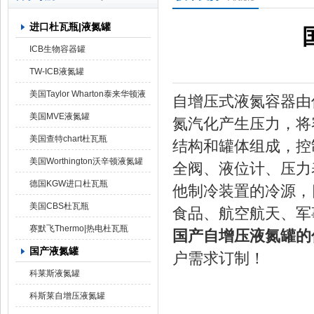
进口杜瓦瓶|液氮罐
上海京工实业有限公司
ICB生物容器罐
TW-ICB液氮罐
美国Taylor Wharton泰来华顿液
自增压式液氮容器由
氮罐
美国MVE液氮罐
氮汽化产生压力，将
美国查特chart杜瓦瓶
结构和罐体组成，控
美国Worthington沃辛顿液氮罐
全阀、液位计、压力
德国KGW进口杜瓦瓶
他制冷装置的冷源，
美国CBS杜瓦瓶
食品、航空航天、军
赛默飞Thermo|热电杜瓦瓶
国产自增压液氮罐的
国产液氮罐
户需求订制！
科莱斯液氮罐
科斯莱自增压液氮罐