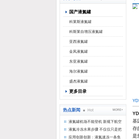
国产液氮罐
上海京工实业有限公司
科莱斯液氮罐
科斯莱自增压液氮罐
亚西液氮罐
金凤液氮罐
东亚液氮罐
海尔液氮罐
盛杰液氮罐
更多目录
Y
热点新闻
Hot
MORE+
Y
基
液氮罐机场不能登机 新规下航空
运输罐能否上飞机
存
液氮冷冻水果步骤 不仅仅只是把
是
水果扔到液氮中
应用创新创新：液氮速冻一条鱼