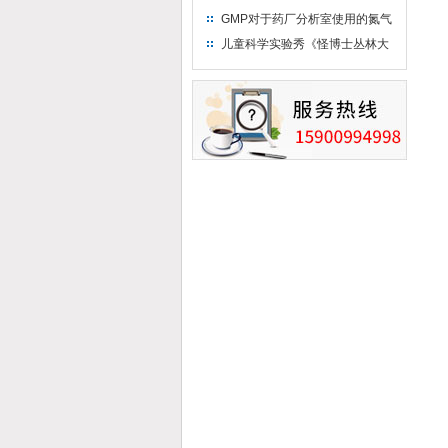
只需15分钟 保持活鲜一整年
GMP对于药厂分析室使用的氮气
钢瓶存放标准
儿童科学实验秀《怪博士丛林大
冒险》 儿童科普剧液氮概念得普
及