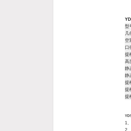
Y
型
几
空重
口
提
高
静态
静
提
提
提
YD
1
2