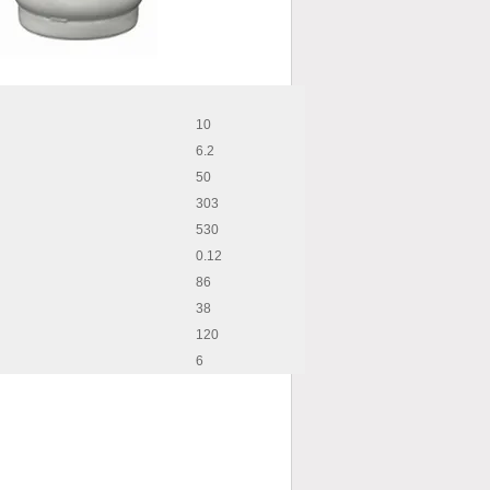
10
6.2
50
303
530
0.12
86
38
120
6