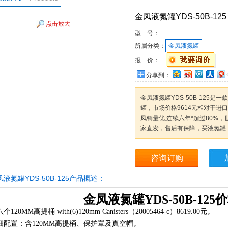
金凤液氮罐YDS-50B-125
点击放大
型 号：
所属分类：
金凤液氮罐
报 价：
分享到：
金凤液氮罐YDS-50B-125
罐，市场价格9614元相对于进
凤销量优,连续六年*超过80%
家直发，售后有保障，买液氮罐
咨询订购
凤液氮罐YDS-50B-125产品概述：
金凤液氮罐YDS-50B-125
价
个120MM高提桶 with(6)120mm Canisters（20005464-c）8619.00元。
细配置：含120MM高提桶、保护罩及真空帽。