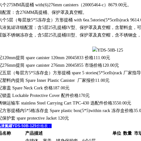
个275MM高提桶 with(6)276mm canisters（20005464-c）8679.00元。
细配置：含276MM高提桶、保护罩及真空帽。
个5层（每层放5*5冻存盒）方形提桶 with 6ea.5stories(5*5cells)rack 9614
凤液氮罐
详细配置：含5层25孔提桶IV型、保护罩及真空帽，含塑料盒，可
置版不锈钢冻存盒，含5层25孔提桶III型、保护罩及真空帽，含不锈钢盒，可
。
120mm提筒 spare canister 120mm 20045833 价格111.00元
276mm提筒 spare canister 276mm 20045855 市场价格120.00元
五层（每层方5*5冻存盒）方形提桶 spare 5 stories(5*5cells)rack 厂家指导
塑料内提筒 Spare Inner Plastic Canister 厂家报价11.00元
塞盖 Spare Neck Cork 价格187.00元
锁盖 Lockable Protective Cover 配件价格170元
钢运输车 stainless Steel Carrying Cart TPC-430 选配件价格3550.00元
方形提桶内5*5格冻存盒 Spare plastic box(5*5)within rack 冻存盒价格35.
保护套 spare protective Jacket 120元
液氮罐YDS-50B-125
价格表：
品名称
产品描述
单位
数量
市
含罐体，塞盖，罐身保护套，6个5层