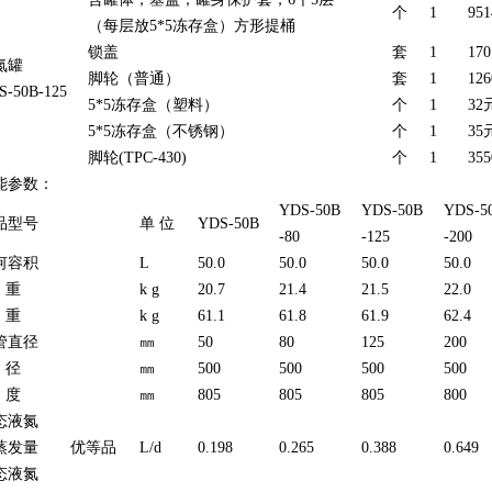
个
1
95
（每层放5*5冻存盒）方形提桶
锁盖
套
1
17
氮罐
脚轮（普通）
套
1
12
S-50B-125
5*5冻存盒（塑料）
个
1
32
5*5冻存盒（不锈钢）
个
1
35
脚轮(TPC-430)
个
1
35
能参数：
YDS-50B
YDS-50B
YDS-5
品型号
单 位
YDS-50B
-80
-125
-200
何容积
L
50.0
50.0
50.0
50.0
 重
k g
20.7
21.4
21.5
22.0
 重
k g
61.1
61.8
61.9
62.4
管直径
㎜
50
80
125
200
 径
㎜
500
500
500
500
 度
㎜
805
805
805
800
态液氮
蒸发量
优等品
L/d
0.198
0.265
0.388
0.649
态液氮