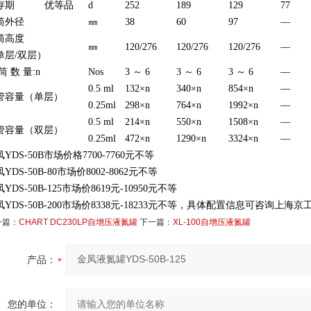
存期
优等品
d
252
189
129
77
筒外径
㎜
38
60
97
—
筒高度
㎜
120/276
120/276
120/276
—
单层/双层）
筒 数 量:n
Nos
3 ～ 6
3 ～ 6
3 ～ 6
—
0.5 ml
132×n
340×n
854×n
—
管容量（单层）
0.25ml
298×n
764×n
1992×n
—
0.5 ml
214×n
550×n
1508×n
—
管容量（双层）
0.25ml
472×n
1290×n
3324×n
—
YDS-50B市场价格7700-7760元不等
YDS-50B-80市场价8002-8062元不等
YDS-50B-125市场价8619元-10950元不等
凤YDS-50B-200市场价8338元-18233元不等，具体配置信息可咨询上海
一篇：
CHART DC230LP自增压液氮罐
下一篇：
XL-100自增压液氮罐
产品：
您的单位：