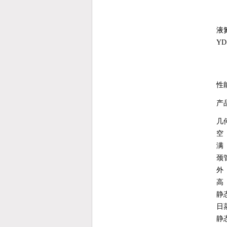
液
YD
性
产
几
空
满
颈
外
高
静
日
静