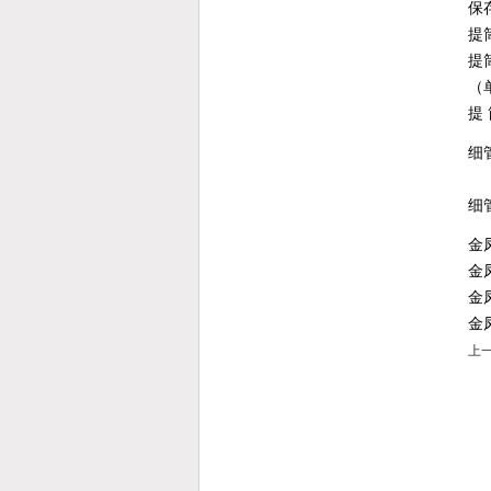
保
提
提
（
提 
细
细
金凤
金凤
金凤
金
上