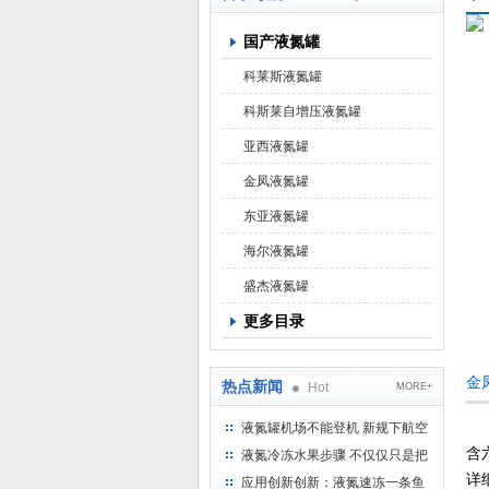
国产液氮罐
上海京工实业有限公司
科莱斯液氮罐
科斯莱自增压液氮罐
亚西液氮罐
金凤液氮罐
东亚液氮罐
海尔液氮罐
盛杰液氮罐
更多目录
金
热点新闻
Hot
MORE+
液氮罐机场不能登机 新规下航空
运输罐能否上飞机
含六
液氮冷冻水果步骤 不仅仅只是把
水果扔到液氮中
详
应用创新创新：液氮速冻一条鱼