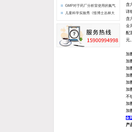
只需15分钟 保持活鲜一整年
含六
GMP对于药厂分析室使用的氮气
钢瓶存放标准
详
儿童科学实验秀《怪博士丛林大
含六
冒险》 儿童科普剧液氮概念得普
及
金
配
元
加配
加配
加配
加配
加配
加配
不锈
加配
加配
金凤
产