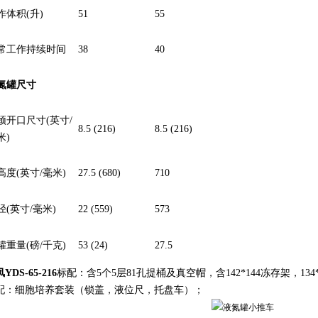
作体积(升)
51
55
常工作持续时间
38
40
氮罐尺寸
颈开口尺寸(英寸/
8.5 (216)
8.5 (216)
米)
高度(英寸/毫米)
27.5 (680)
710
径(英寸/毫米)
22 (559)
573
罐重量(磅/千克)
53 (24)
27.5
YDS-65-216
标配：含5个5层81孔提桶及真空帽，含142*144冻存架，134
配：细胞培养套装（锁盖，液位尺，托盘车）；