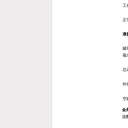
工
正
液
罐
毫
总
外
空
金凤
选