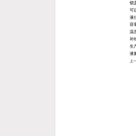
锁
可
液
容量
温
补
生
液
上