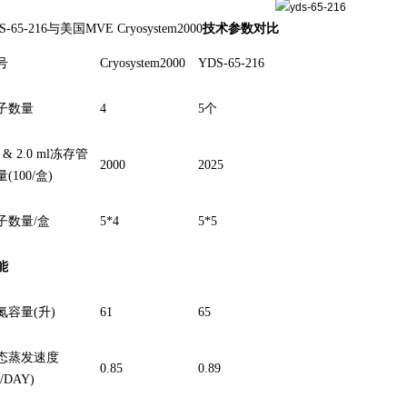
S-65-216与美国MVE Cryosystem2000
技术参数对比
号
Cryosystem2000
YDS-65-216
子数量
4
5个
2 & 2.0 ml冻存管
2000
2025
(100/盒)
子数量/盒
5*4
5*5
能
氮容量(升)
61
65
态蒸发速度
0.85
0.89
/DAY)