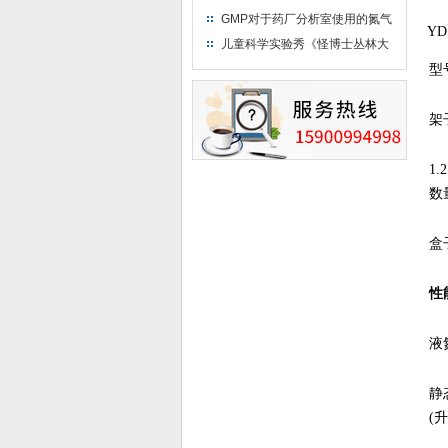
只需15分钟 保持活鲜一整年
GMP对于药厂分析室使用的氮气
YD
钢瓶存放标准
儿童科学实验秀《怪博士丛林大
冒险》 儿童科普剧液氮概念得普
型
及
架
1.
数量
盒
性
液
静
(升