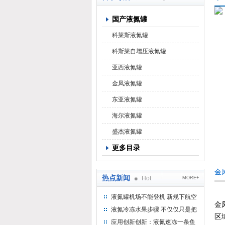
国产液氮罐
上海京工实业有限公司
科莱斯液氮罐
科斯莱自增压液氮罐
亚西液氮罐
金凤液氮罐
东亚液氮罐
海尔液氮罐
盛杰液氮罐
更多目录
金凤
热点新闻
Hot
MORE+
液氮罐机场不能登机 新规下航空
金
运输罐能否上飞机
液氮冷冻水果步骤 不仅仅只是把
区
水果扔到液氮中
应用创新创新：液氮速冻一条鱼