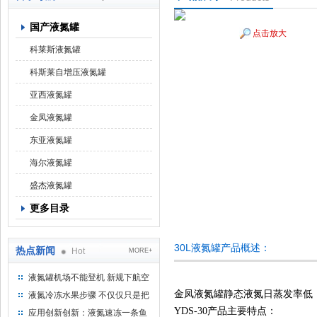
国产液氮罐
点击放大
上海京工实业有限公司
科莱斯液氮罐
科斯莱自增压液氮罐
亚西液氮罐
金凤液氮罐
东亚液氮罐
海尔液氮罐
盛杰液氮罐
更多目录
30L液氮罐产品概述：
热点新闻
Hot
MORE+
液氮罐机场不能登机 新规下航空
运输罐能否上飞机
金凤液氮罐
静态液氮日蒸发率低
液氮冷冻水果步骤 不仅仅只是把
水果扔到液氮中
YDS-30产品主要特点：
应用创新创新：液氮速冻一条鱼