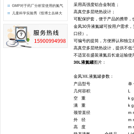
只需15分钟 保持活鲜一整年
采用高强度铝合金制造；
GMP对于药厂分析室使用的氮气
钢瓶存放标准
高真空多层绝热设计；
儿童科学实验秀《怪博士丛林大
可配保护套，便于产品的携带，
冒险》 儿童科普剧液氮概念得普
及
金凤30升液氮罐可按用户需求，另
口径）。
可编号的提筒，方便辨认和独立
高真空多层绝热设计，提供不低
不适宜在盛装液氮后长途运输使
30L液氮罐
图片：
金凤30
L液氮罐参数：
产品型号
单
几何容积
L
空 重
k g
满 重
k g
颈管直径
m 
外 径
m 
高 度
m 