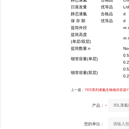
静态液氮
合格品
L/d
日蒸发量
优等品
L/d
静态液氮
合格品
d
保 存 期
优等品
d
提筒外径
m 
提筒高度
m 
(单层/双层)
提筒数量:n
No
0.5
细管容量(单层)
0.
0.5
细管容量(双层)
0.
上一篇：
YDS系列液氮生物储存容器YDS
产品：
您的单位：