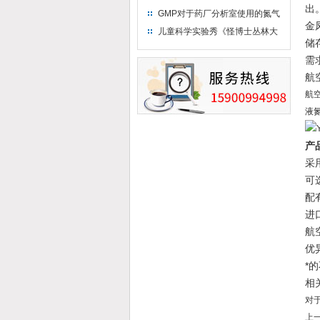
出
只需15分钟 保持活鲜一整年
GMP对于药厂分析室使用的氮气
金
钢瓶存放标准
儿童科学实验秀《怪博士丛林大
储
冒险》 儿童科普剧液氮概念得普
需
及
航
航
液氮
产
采
可
配
进
航
优
*
相
对
上