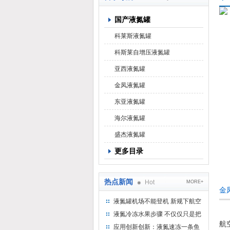
国产液氮罐
上海京工实业有限公司
科莱斯液氮罐
科斯莱自增压液氮罐
亚西液氮罐
金凤液氮罐
东亚液氮罐
海尔液氮罐
盛杰液氮罐
更多目录
热点新闻
Hot
MORE+
金
液氮罐机场不能登机 新规下航空
运输罐能否上飞机
液氮冷冻水果步骤 不仅仅只是把
航
水果扔到液氮中
应用创新创新：液氮速冻一条鱼