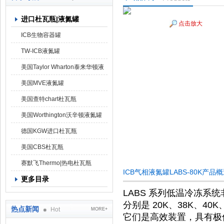
进口杜瓦瓶|液氮罐
点击放大
上海京工实业有限公司
ICB生物容器罐
TW-ICB液氮罐
美国Taylor Wharton泰来华顿液
氮罐
美国MVE液氮罐
美国查特chart杜瓦瓶
美国Worthington沃辛顿液氮罐
德国KGW进口杜瓦瓶
美国CBS杜瓦瓶
赛默飞Thermo|热电杜瓦瓶
ICB气相液氮罐LABS-80K产品
更多目录
LABS 系列低温冷冻
分别是 20K、38K、40K、
热点新闻
Hot
MORE+
它们是高效装置，具有极