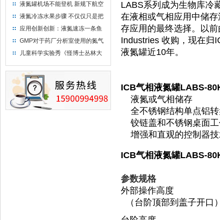
LABS系列成为生物库冷
液氮罐机场不能登机 新规下航空
运输罐能否上飞机
在液相或气相应用中储存液
液氮冷冻水果步骤 不仅仅只是把
水果扔到液氮中
存应用的最终选择。以前由Taylo
应用创新创新：液氮速冻一条鱼
只需15分钟 保持活鲜一整年
Industries 收购，
GMP对于药厂分析室使用的氮气
钢瓶存放标准
液氮罐近10年。
儿童科学实验秀《怪博士丛林大
冒险》 儿童科普剧液氮概念得普
及
ICB气相液氮罐LABS-80
液氮或气相储存
全不锈钢结构单点铝转
铰链盖和不锈钢桌面工
增强和直观的控制器技
ICB气相液氮罐LABS-80
参数规格
外部操作高度
（台阶顶部到盖子开口