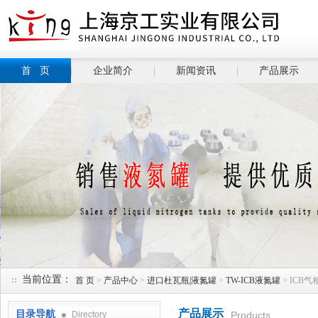
首 页
企业简介
新闻资讯
产品展示
当前位置：
首 页
>
产品中心
>
进口杜瓦瓶|液氮罐
>
TW-ICB液氮罐
> ICB气
产品展示
目录导航
Directory
Products