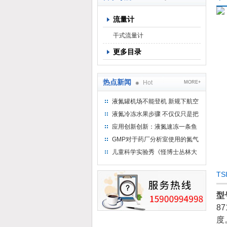
流量计
上海京工实业有限公司
干式流量计
更多目录
热点新闻
Hot
MORE+
液氮罐机场不能登机 新规下航空
运输罐能否上飞机
液氮冷冻水果步骤 不仅仅只是把
水果扔到液氮中
应用创新创新：液氮速冻一条鱼
只需15分钟 保持活鲜一整年
GMP对于药厂分析室使用的氮气
钢瓶存放标准
儿童科学实验秀《怪博士丛林大
冒险》 儿童科普剧液氮概念得普
及
T
型
8
度