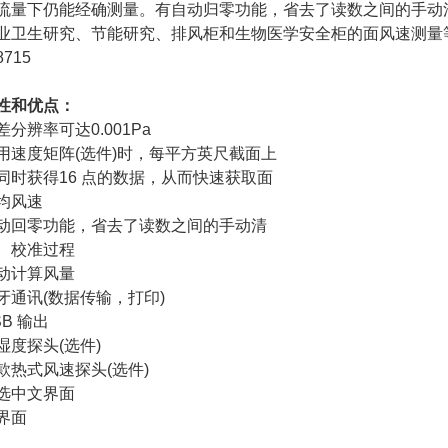
流量下仍能经确测量。有自动归零功能，省去了读数之间的手动
业卫生研究、节能研究、排风柜和生物医学安全柜的面风速测量
性和优点：
差分辨率可达0.001Pa
用速度矩阵(选件)时，每平方英尺截面上
同时获得16 点的数据，从而快速获取面
均风速
动回零功能，省去了读数之间的手动清
、校准过程
动计算风量
牙通讯(数据传输，打印)
SB 输出
湿度探头(选件)
款热式风速探头(选件)
选中文界面