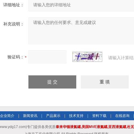
详细地址：
补充说明：
验证码：
请输入计算结
企业简介
|
新闻资讯
|
产品展示
|
技术支持
|
资料下载
|
在线咨询
w.ydg17.com)专门提供各类优质
泰来华顿液氮罐,美国MVE液氮罐,亚西液氮罐,杜