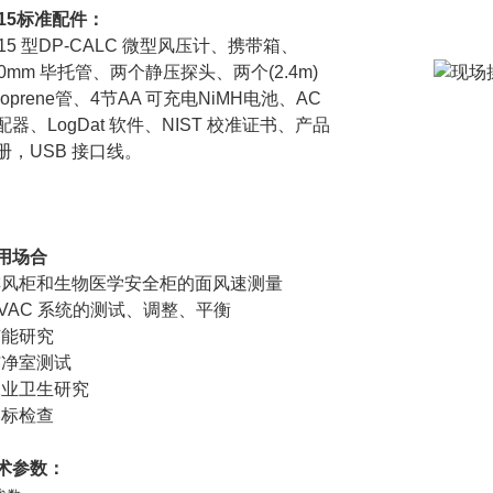
715标准配件：
715 型DP-CALC 微型风压计、携带箱、
60mm 毕托管、两个静压探头、两个(2.4m)
eoprene管、4节AA 可充电NiMH电池、AC
配器、LogDat 软件、NIST 校准证书、产品
册，USB 接口线。
用场合
排风柜和生物医学安全柜的面风速测量
HVAC 系统的测试、调整、平衡
节能研究
洁净室测试
工业卫生研究
达标检查
术参数：