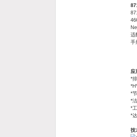
8
8
4
N
适
手
应
*
*
*
*
*
*
技