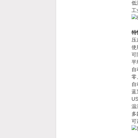
低
工
特
压
使
可
平
自
零
自
蓝
U
温
多
可