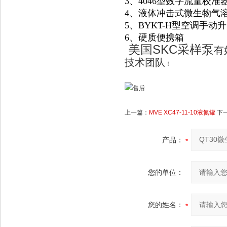
3
、4046型数字流量校
4
、液体冲击式微生物气溶
5
、BYKT-H型空调手
6
、硬质便携箱
美国SKC采样泵
有
技术团队
！
上一篇：
MVE XC47-11-10液氮罐
下
产品：
您的单位：
您的姓名：