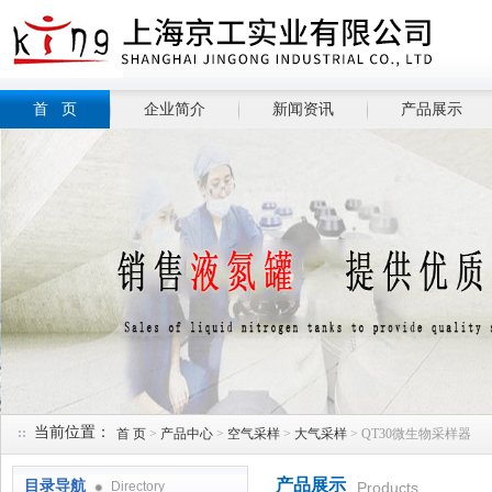
首 页
企业简介
新闻资讯
产品展示
当前位置：
首 页
>
产品中心
>
空气采样
>
大气采样
> QT30微生物采样器
产品展示
目录导航
Directory
Products