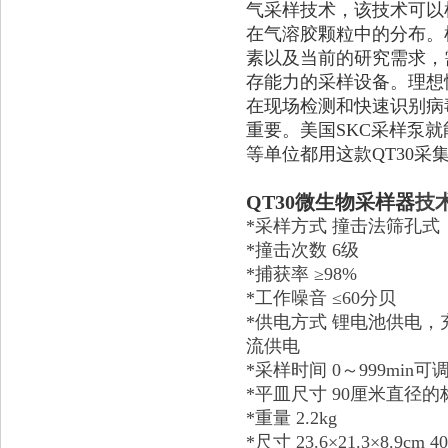
气采样技术，该技术可以
在气溶胶颗粒中的分布。
素以及当前的研究需求，
存能力的采样设备。理想
在现场检测和快速识别病
重要。美国SKC采样泵
等单位都用这款QT30
QT30微生物采样器
技
*采样方式 撞击法筛孔
*撞击次数 6级
*捕获率 ≥98%
*工作噪音 ≤60分贝
*供电方式 锂电池供电，
流供电
*采样时间 0～999min可
*平皿尺寸 90厘米直径
*重量 2.2kg
*尺寸 23.6×21.3×8