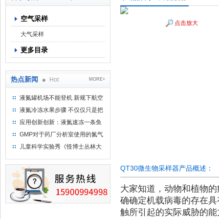
空气采样
点击放大
上海京工实业有限公司
大气采样
更多目录
热点新闻
Hot
MORE+
液氮罐机场不能登机 新规下航空
运输罐能否上飞机
液氮冷冻水果步骤 不仅仅只是把
水果扔到液氮中
应用创新创新：液氮速冻一条鱼
只需15分钟 保持活鲜一整年
GMP对于药厂分析室使用的氮气
钢瓶存放标准
儿童科学实验秀《怪博士丛林大
冒险》 儿童科普剧液氮概念得普
及
QT30微生物采样器产品概述：
大家知道，动物和植物的
确确定机载病毒的存在具
触所引起的实际威胁的能