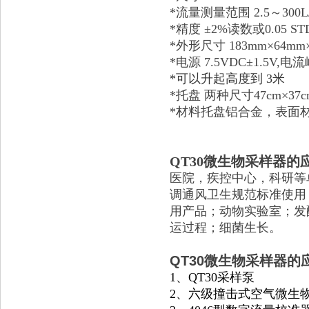
*流量测量范围 2.5～30
*精度 ±2%读数或0.05 S
*外形尺寸 183mm×64mm
*电源 7.5VDC±1.5V,
*可以升起高度到 3米
*托盘 两种尺寸47cm×3
*材料托盘铝合金，表面
QT30微生物采样器的
医院，疾控中心，科研等
调通风卫生规范标准使用
用产品；动物实验室；发
运过程；细菌生长。
QT30微生物采样器的
1
、QT30采样泵
2
、六级撞击式空气微生