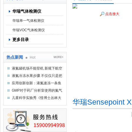
华瑞气体检测仪
点击放大
上海京工实业有限公司
华瑞单一气体检测仪
华瑞VOC气体检测仪
更多目录
热点新闻
Hot
MORE+
液氮罐机场不能登机 新规下航空
运输罐能否上飞机
液氮冷冻水果步骤 不仅仅只是把
水果扔到液氮中
应用创新创新：液氮速冻一条鱼
只需15分钟 保持活鲜一整年
GMP对于药厂分析室使用的氮气
钢瓶存放标准
儿童科学实验秀《怪博士丛林大
华瑞Sensepoin
冒险》 儿童科普剧液氮概念得普
及