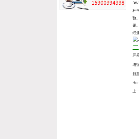
BW
种
验。
题。
纸
二
屏
增
新
Ho
上