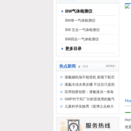
BW气体检测仪
上海京工实业有限公司
BW单一气体检测仪
BW 五合一气体检测仪
BW四合一气体检测仪
更多目录
热点新闻
Hot
MORE+
液氮罐机场不能登机 新规下航空
运输罐能否上飞机
液氮冷冻水果步骤 不仅仅只是把
水果扔到液氮中
应用创新创新：液氮速冻一条鱼
只需15分钟 保持活鲜一整年
GMP对于药厂分析室使用的氮气
Ho
钢瓶存放标准
儿童科学实验秀《怪博士丛林大
一
冒险》 儿童科普剧液氮概念得普
及
Ho
使