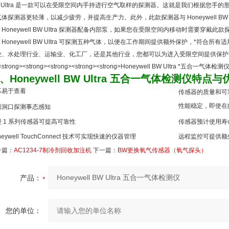
 Ultra 是一款可以在受限空间内手持进行空气取样的探测器。这就是我们根据您手的形状设计 
气体探测器更轻薄，以减少疲劳，并提高生产力。此外，此款探测器与 Honeywell 
Honeywell BW Ultra 探测器配备内部泵，如果您在受限空间内移动时需要穿
Honeywell BW Ultra 可探测五种气体，以便在工作期间提供额外保护，*符
业、水处理行业、运输业、化工厂，还是其他行业，您都可以为进入受限空间提供保护
、
Honeywell BW Ultra 五合一气体检测仪
特点与
幕易于查看
传感器的质量和可
性能稳定，即使在
强洞口探测事态感知
型 1 系列传感器可提高可靠性
传感器预计使用寿
neywell TouchConnect 技术可实现快速的仪器管理
远程监控可提供额
一篇：
AC1234-7制冷剂回收加注机
下一篇：
BW更换氧气传感器（氧气探头）
产品：
您的单位：