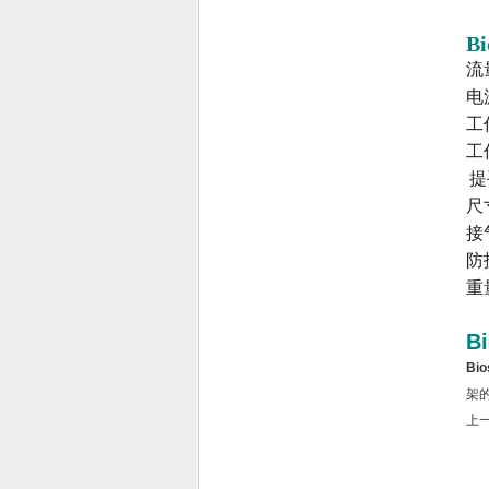
Bi
流
电源
工
工
提
尺寸
接
防
重量
B
Bi
架的
上