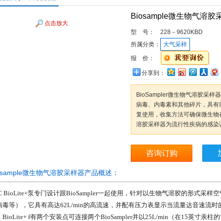
Biosample微生物气溶
点击放大
型 号：
228－9620KBD
所属分类：
大气采样
报 价：
分享到：
BioSampler微生物气溶胶
病毒、内毒素和其他碎片，具有
复使用，收集方法可确保微生物存活
溶胶采样器为流行性疾病的感染
咨询订购
iosample微生物气溶胶采样器产品概述：
 BioLite+
泵专门设计跟BioSampler一起使用，针对以生物气溶胶的形式采
病毒等），它具有高达62L/min的高流速，并配有压力表显示当流量达音速流时的压
BioLite+ f有两个安装点可连接两个BioSampler并以25L/min（在15英