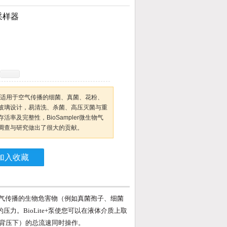
胶采样器
采样器适用于空气传播的细菌、真菌、花粉、
玻璃设计，易清洗、杀菌、高压灭菌与重
率及完整性，BioSampler微生物气
调查与研究做出了很大的贡献。
加入收藏
样空气传播的生物危害物（例如真菌孢子、细菌
力。BioLite+泵使您可以在液体介质上取
寸汞柱的背压下）的总流速同时操作。