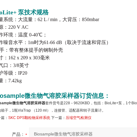
o
Lite+
泵技术规格
量系统：大流量：62 L / min，大背压：850mbar
：220 V AC
作环境：温度 0-40℃；
作噪音水平：1m时为61-66 dB（取决于流速和背压）
手：带有整体提手的钢制外壳
：162 x 209 x 303毫米
气口：3/8英寸
护等级：IP20
：7.42kg
iosample微生物气溶胶采样器
订货信息：
osample微生物气溶胶采样器
套件货号是228－9620KBD，包括：BioLite+泵，1个B
箱子，1瓶ViaTrap （120 ml），连接管、适配器和转子流量计。
一篇：
SKC DPS颗粒物采样系统
下一篇：
压缩空气检测仪
产品：