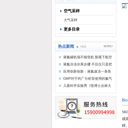
空气采样
上海京工实业有限公司
大气采样
更多目录
热点新闻
Hot
MORE+
液氮罐机场不能登机 新规下航空
运输罐能否上飞机
液氮冷冻水果步骤 不仅仅只是把
水果扔到液氮中
应用创新创新：液氮速冻一条鱼
只需15分钟 保持活鲜一整年
GMP对于药厂分析室使用的氮气
钢瓶存放标准
儿童科学实验秀《怪博士丛林大
冒险》 儿童科普剧液氮概念得普
及
B
SKC
或
样。