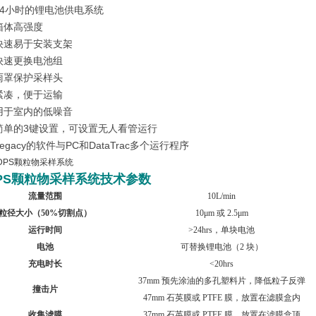
 24小时的锂电池供电系统
 箱体高强度
 快速易于安装支架
 快速更换电池组
 雨罩保护采样头
 紧凑，便于运输
 用于室内的低噪音
 简单的3键设置，可设置无人看管运行
Legacy的软件与PC和DataTrac多个运行程序
PS颗粒物
采样
系统技术参数
流量范围
10L/min
粒径大小（50%切割点）
10μm
或 2.5μm
运行时间
>24hrs
，单块电池
电池
可替换锂电池（2 块）
充电时长
<20hrs
37mm
预先涂油的多孔塑料片，降低粒子反弹
撞击片
47mm
石英膜或 PTFE 膜，放置在滤膜盒内
收集滤膜
37mm
石英膜或 PTFE 膜，放置在滤膜盒顶