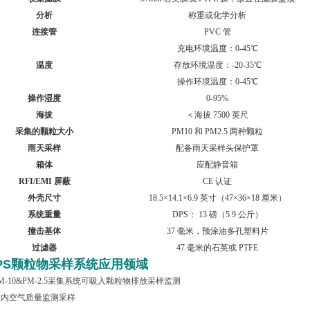
分析
称重或化学分析
连接管
PVC
管
充电环境温度：0-45℃
温度
存放环境温度：-20-35℃
操作环境温度：0-45℃
操作湿度
0-95%
海拔
＜海拔 7500 英尺
采集的颗粒大小
PM10
和 PM2.5 两种颗粒
雨天采样
配备雨天采样头保护罩
箱体
应配静音箱
RFI/EMI
屏蔽
CE
认证
外壳尺寸
18.5×14.1×6.9
英寸（47×36×18 厘米）
系统重量
DPS
： 13 磅（5.9 公斤）
撞击基体
37
毫米，预涂油多孔塑料片
过滤器
47
毫米的石英或 PTFE
PS颗粒物采样系统应用领域
PM-10&PM-2.5采集系统可吸入颗粒物排放采样监测
 室内空气质量监测采样