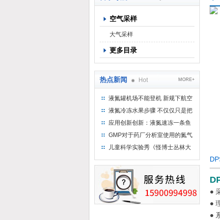
空气采样
上海京工实业有限公司
大气采样
更多目录
热点新闻
Hot
MORE+
液氮罐机场不能登机 新规下航空
运输罐能否上飞机
液氮冷冻水果步骤 不仅仅只是把
水果扔到液氮中
应用创新创新：液氮速冻一条鱼
只需15分钟 保持活鲜一整年
GMP对于药厂分析室使用的氮气
钢瓶存放标准
儿童科学实验秀《怪博士丛林大
冒险》 儿童科普剧液氮概念得普
D
及
D
●
●
●