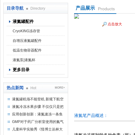
产品展示
目录导航
Directory
Products
液氮罐配件
点击放大
上海京工实业有限公司
CryoKING冻存管
自增压液氮罐配件
低温生物容器配件
液氮泵|液氮杯
更多目录
热点新闻
Hot
MORE+
液氮罐机场不能登机 新规下航空
运输罐能否上飞机
液氮冷冻水果步骤 不仅仅只是把
水果扔到液氮中
应用创新创新：液氮速冻一条鱼
液氮笔产品概述：
只需15分钟 保持活鲜一整年
GMP对于药厂分析室使用的氮气
钢瓶存放标准
儿童科学实验秀《怪博士丛林大