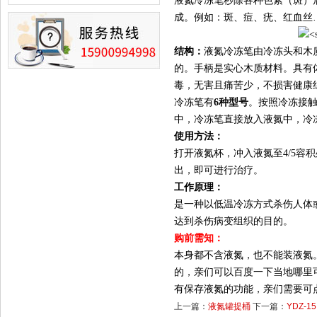
液氮冷冻笔秒除各种色素（斑）
冒险》 儿童科普剧液氮概念得普
及
成。例如：斑、痘、疣、红血丝
结构：
液氮冷冻笔由冷冻头和木
的。手柄是实心木质材料。
具有
毒，无害且痛苦少，不损害健康
冷冻笔有
6种型号
。按照冷冻接触
中，冷冻笔直接放入液氮中，冷
使用方法：
打开液氮杯，冲入液氮至4/5
出，即可进行治疗。
工作原理：
是一种以低温冷冻方式杀伤人体
达到杀伤病变组织的目的。
购前需知：
本身都不含液氮，也不能装液氮
的，亲们可以百度一下当地哪里
有保存液氮的功能，亲们需要可
上一篇：
液氮罐提桶
下一篇：
YDZ-15