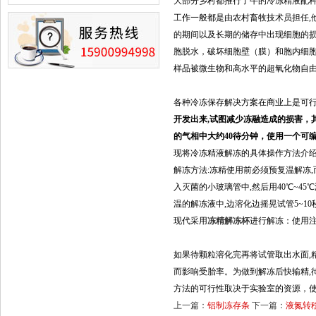
冒险》 儿童科普剧液氮概念得普
大部分乡村都推行了牛的冷冻精液配种
及
工作一般都是由农村畜牧技术员担任,
的期间以及长期的储存中出现细胞的
胞脱水，破坏细胞壁（膜）和胞内细胞
样品被微生物和高水平的超氧化物自
各种冷冻保存解决方案在商业上是可
开发出来,试图减少冻融造成的损害，
的气相中大约40待分钟，使用
一个可编程
现将冷冻精液解冻的具体操作方法介绍
解冻方法:冻精使用前必须预复温解冻
入灭菌的小玻璃管中,然后用40℃~4
温的解冻液中,边溶化边摇晃试管5~1
现代采用
冻精解冻杯
进行解冻：使用注
如果待颗粒溶化完再将试管取出水面,精
而影响受胎率。为做到解冻后快输精,
方法的可行性取决于实验室的资源，
上一篇：
铝制冻存条
下一篇：
液氮转