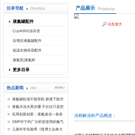
产品展示
目录导航
Directory
Products
液氮罐配件
点击放大
上海京工实业有限公司
CryoKING冻存管
自增压液氮罐配件
低温生物容器配件
液氮泵|液氮杯
更多目录
热点新闻
Hot
MORE+
液氮罐机场不能登机 新规下航空
运输罐能否上飞机
液氮冷冻水果步骤 不仅仅只是把
水果扔到液氮中
应用创新创新：液氮速冻一条鱼
冻精解冻杯产品概述：
只需15分钟 保持活鲜一整年
GMP对于药厂分析室使用的氮气
钢瓶存放标准
儿童科学实验秀《怪博士丛林大