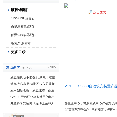
液氮罐配件
点击放大
上海京工实业有限公司
CryoKING冻存管
自增压液氮罐配件
低温生物容器配件
液氮泵|液氮杯
更多目录
热点新闻
Hot
MORE+
液氮罐机场不能登机 新规下航空
运输罐能否上飞机
液氮冷冻水果步骤 不仅仅只是把
MVE TEC3000自动填充装置
水果扔到液氮中
应用创新创新：液氮速冻一条鱼
只需15分钟 保持活鲜一整年
GMP对于药厂分析室使用的氮气
钢瓶存放标准
儿童科学实验秀《怪博士丛林大
在低温中心，将液氮从中心贮槽充填到
冒险》 儿童科普剧液氮概念得普
在“高压气管理法”中已有规定，但即
及