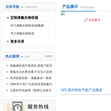
产品展示
目录导航
Directory
Products
定制液氮生物容器
点击放大
上海京工实业有限公司
米兰液氮生物容器|液氮罐
哥兰液氮生物容器
更多目录
热点新闻
Hot
MORE+
液氮罐机场不能登机 新规下航空
运输罐能否上飞机
液氮冷冻水果步骤 不仅仅只是把
水果扔到液氮中
应用创新创新：液氮速冻一条鱼
只需15分钟 保持活鲜一整年
GMP对于药厂分析室使用的氮气
钢瓶存放标准
DPL系列绝热气瓶产品概述：
儿童科学实验秀《怪博士丛林大
冒险》 儿童科普剧液氮概念得普
及