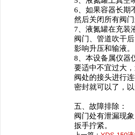
5、液氮罐上真空
6、如果容器长期
然后关闭所有阀门
7、液氮罐在充装
阀门、管道吹干后
影响升压和输液。
8、本设备属仪器
要适中不宜过大，
阀处的接头进行连
密封就可以了，以
五、故障排除：
阀门处有泄漏现象
扳手拧紧。
上一篇：
YDS-150