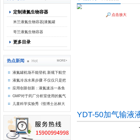
定制液氮生物容器
点击放大
上海京工实业有限公司
米兰液氮生物容器|液氮罐
哥兰液氮生物容器
更多目录
热点新闻
Hot
MORE+
液氮罐机场不能登机 新规下航空
运输罐能否上飞机
液氮冷冻水果步骤 不仅仅只是把
水果扔到液氮中
应用创新创新：液氮速冻一条鱼
只需15分钟 保持活鲜一整年
GMP对于药厂分析室使用的氮气
钢瓶存放标准
儿童科学实验秀《怪博士丛林大
冒险》 儿童科普剧液氮概念得普
YDT-50加气输
及