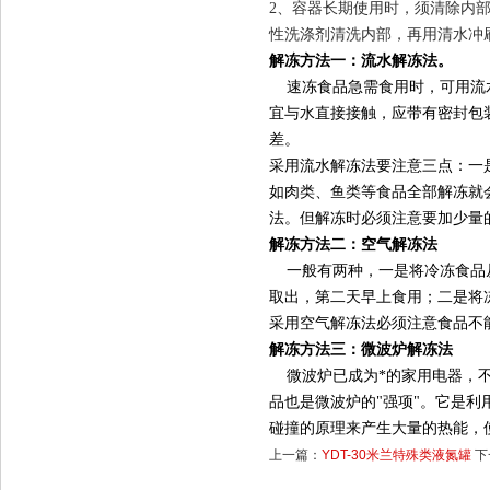
2、容器长期使用时，须清除内
性洗涤剂清洗内部，再用清水冲刷
解冻方法一：流水解冻法。
速冻食品急需食用时，可用流水
宜与水直接接触，应带有密封包
差。
采用流水解冻法要注意三点：一
如肉类、鱼类等食品全部解冻就
法。但解冻时必须注意要加少量
解冻方法二：空气解冻法
一般有两种，一是将冷冻食品从
取出，第二天早上食用；二是将
采用空气解冻法必须注意食品不
解冻方法三：微波炉解冻法
微波炉已成为*的家用电器，不
品也是微波炉的"强项"。它是
碰撞的原理来产生大量的热能，
上一篇：
YDT-30米兰特殊类液氮罐
下