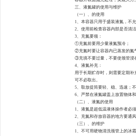
三、液氮罐的使用与维护
（一）、
的使用
1、本容器只用于盛装液氮，不
2、使用前检查容器内部是否清
3、充氮要领：
①充氮前要用少量液氮预冷；
②充氮时要让容器内已蒸发的氮
③充填不要过量，不要使颈管浸
4、液氮补充：
用于长期贮存时，则需要定期补
可不必取出。
5、取放提筒要轻、稳、迅速；
6、严禁在液氮罐盖上放置物体
（二）、液氮的使用
1、液氮是超低温液体操作者必
2、充氮和存放容器的地方要通
（三）、
的维护
1、不可用硬物清洗颈管上的冰