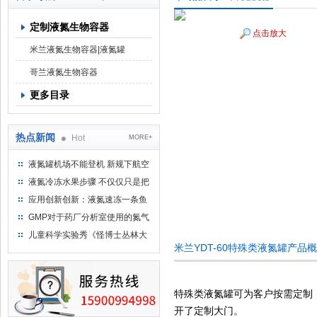
定制液氮生物容器
点击放大
上海京工实业有限公司
米兰液氮生物容器|液氮罐
哥兰液氮生物容器
更多目录
热点新闻
Hot
MORE+
液氮罐机场不能登机 新规下航空
运输罐能否上飞机
液氮冷冻水果步骤 不仅仅只是把
水果扔到液氮中
应用创新创新：液氮速冻一条鱼
只需15分钟 保持活鲜一整年
GMP对于药厂分析室使用的氮气
钢瓶存放标准
儿童科学实验秀《怪博士丛林大
米兰YDT-60特殊类液氮罐产品
冒险》 儿童科普剧液氮概念得普
及
特殊类液氮罐可为客户按需定制
开了定制大门。