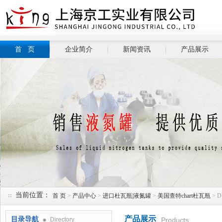
首 页
企业简介
新闻资讯
产品展示
当前位置：
首 页
>
产品中心
>
进口杜瓦瓶|液氮罐
>
美国查特chart杜瓦瓶
> 
产品展示
目录导航
Directory
Products