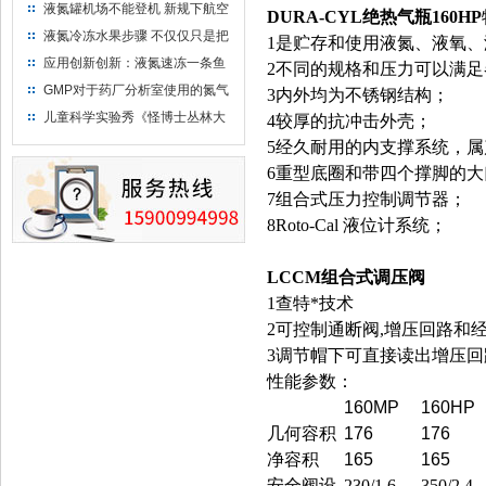
液氮罐机场不能登机 新规下航空
DURA-CYL绝热气瓶160HP
运输罐能否上飞机
液氮冷冻水果步骤 不仅仅只是把
1是贮存和使用液氮、液氧
水果扔到液氮中
应用创新创新：液氮速冻一条鱼
2不同的规格和压力可以满
只需15分钟 保持活鲜一整年
GMP对于药厂分析室使用的氮气
3内外均为不锈钢结构；
钢瓶存放标准
儿童科学实验秀《怪博士丛林大
4较厚的抗冲击外壳；
冒险》 儿童科普剧液氮概念得普
5经久耐用的内支撑系统，属
及
6重型底圈和带四个撑脚的
7组合式压力控制调节器；
8Roto-Cal 液位计系统；
LCCM
组合式调压阀
1
查特*技术
2可控制通断阀,增压回路和
3调节帽下可直接读出增压回
性能参数：
160MP
160HP
几何容积
176
176
净容积
165
165
安全阀设
230/1.6
350/2.4