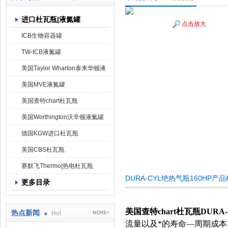
进口杜瓦瓶|液氮罐
点击放大
上海京工实业有限公司
ICB生物容器罐
TW-ICB液氮罐
美国Taylor Wharton泰来华顿液
氮罐
美国MVE液氮罐
美国查特chart杜瓦瓶
美国Worthington沃辛顿液氮罐
德国KGW进口杜瓦瓶
美国CBS杜瓦瓶
赛默飞Thermo|热电杜瓦瓶
DURA-CYL绝热气瓶160HP产
更多目录
美国查特chart杜瓦瓶DURA-
热点新闻
Hot
MORE+
流量以及*的寿命—周期成本