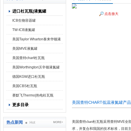
进口杜瓦瓶|液氮罐
点击放大
上海京工实业有限公司
ICB生物容器罐
TW-ICB液氮罐
美国Taylor Wharton泰来华顿液
氮罐
美国MVE液氮罐
美国查特chart杜瓦瓶
美国Worthington沃辛顿液氮罐
德国KGW进口杜瓦瓶
美国CBS杜瓦瓶
赛默飞Thermo|热电杜瓦瓶
美国查特CHART低温液氮罐产
更多目录
美国查特chart杜瓦瓶采用查特
MVE
全
热点新闻
Hot
MORE+
求，并复合和我国的技术标准，目前