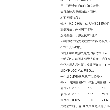
客户定制充装控制软件。
用户可设定的自动关闭充装量。
大屏幕液晶显示和输入面板。
地面衡器特点：
规格：
0.9*0.9
米，zui大称重
1135
公斤
安装方便，并可调节水平
超薄型设计，厚度仅有
8
厘米。
大幅降绝气瓶充装过程中的闪蒸损失
不增加充装时间。
保持贮罐和绝热气瓶之间合适的压差
自动关闭功能可事项无人值守，确保
您还在用高压气瓶？您是否知道：
1
个
180MP LGC May Fill Gas
一个
180MP
绝热气瓶可以装气体
气体
液态体积
M3
标准状态体积
氮气
N2 0.185 108 18
氧气
O2 0.185 134 22.3
氩气
Ar 0.185 130 21.6
用绝热气瓶，运
1
吨气的同时只运了
1