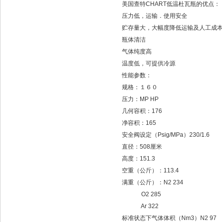
美国查特CHART低温杜瓦瓶
的优点：
压力低，运输．使用安全
贮存量大，大幅度降低运输及人工成
瓶体清洁
气体纯度高
温度低，可提供冷源
性能参数：
规格：１６０
压力：
MP HP
几何容积：
176
净容积：
165
安全阀设定（
Psig/MPa
）
230/1.6
直径：
508
厘米
高度：
151.3
空重（公斤）：
113.4
满重（公斤）：
N2 234
O2 285
Ar 322
标准状态下气体体积（
Nm3
）
N2 97