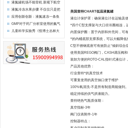
液氮罐机场不能登机 新规下航空
运输罐能否上飞机
液氮冷冻水果步骤 不仅仅只是把
美国查特CHART低温液氮罐
水果扔到液氮中
应用创新创新：液氮速冻一条鱼
液位计保护罩：确保液位计在运输及
只需15分钟 保持活鲜一整年
GMP对于药厂分析室使用的氮气
*四个
C
型支撑架与大口径吊圈相连，
钢瓶存放标准
儿童科学实验秀《怪博士丛林大
内置保护圈：置于内胆和外壳间，可
冒险》 儿童科普剧液氮概念得普
*的内桶底部支撑系统，可以大幅降低
及
C
型不锈钢底座可有效防止“倾斜综合
使用美国
REGO
阀门，
CASH
调压阀和
装卸方便的
ROTO-CAL
指针式液位计
产品其他优势：
行业查特*的真空技术
可重复使用的真空抽口便于维护
100%
氧清洗
-
不是所有制造商能做到
稳定持续的供气拱液能力。
查特绝热气瓶质保期：
真空指标
-3
年
阀门仪表附件
-1
年
控制器特点：