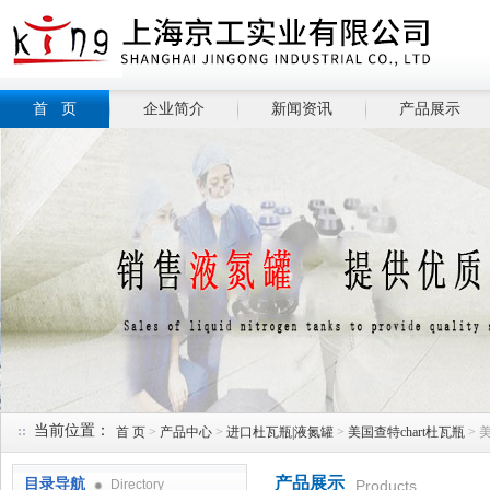
首 页
企业简介
新闻资讯
产品展示
当前位置：
首 页
>
产品中心
>
进口杜瓦瓶|液氮罐
>
美国查特chart杜瓦瓶
> 
产品展示
目录导航
Directory
Products