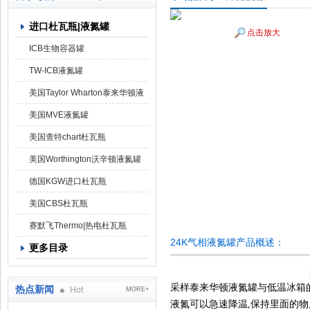
进口杜瓦瓶|液氮罐
点击放大
上海京工实业有限公司
ICB生物容器罐
TW-ICB液氮罐
美国Taylor Wharton泰来华顿液
氮罐
美国MVE液氮罐
美国查特chart杜瓦瓶
美国Worthington沃辛顿液氮罐
德国KGW进口杜瓦瓶
美国CBS杜瓦瓶
赛默飞Thermo|热电杜瓦瓶
24K气相液氮罐产品概述：
更多目录
采样泰来华顿液氮罐与低温冰箱
热点新闻
Hot
MORE+
液氮可以急速降温,保持里面的物