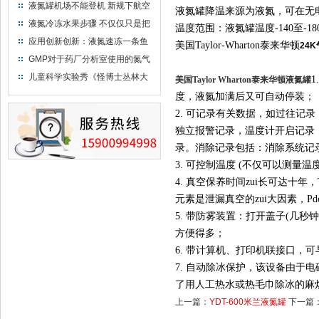
液氮罐机场不能登机 新规下航空
液氮罐降温来源为液氮，可在无
运输罐能否上飞机
液氮冷冻水果步骤 不仅仅只是把
温度范围：液氮罐温度-140至-18
水果扔到液氮中
应用创新创新：液氮速冻一条鱼
美国Taylor-Wharton泰来华顿
24
只需15分钟 保持活鲜一整年
GMP对于药厂分析室使用的氮气
钢瓶存放标准
儿童科学实验秀《怪博士丛林大
美国
Taylor Wharton
泰来华顿液氮罐
冒险》 儿童科普剧液氮概念得普
度，液氮加满后又可自动停装；
及
2. 可记录有关数据，如过往
独立报警记录，温度计开启记录
录。消除记录包括：消除系统记
3. 可控制温度 (不仅可以测量
4. 真空保养时间zui长可达十
元素是泄漏真空的zui大因素，Pdo
5. 带防雾装置：打开盖子(几
方便得多；
6.
带计算机、打印机联接口，可
7. 自动除冰保护，该设备由
了用人工热水或热毛巾除冰的麻
上一篇：
YDT-600米兰液氮罐
下一篇