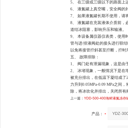
5、 在三级或三级以下的路面上
6、 液氮罐上真空嘴，安全阀
7、 如果液氮罐长期不使用，
8、 液氮罐在充装液体介质前
道结冰阻塞，影响升压和输液
9、 本设备属仪器仪表类，使
管与进/排液阀处的接头进行联
以免将接管拧斜甚至拧断，拧
五、
故障排除：
1、 阀门处有泄漏现象，这是
2、 冰堵现象，一般情况下是
被充分排出，在低温下凝结成了
力升到0.05MPa-0.09 
除，将冰吹化并排出，关闭所
上一篇：
YDD-500-400海鲜液氮冻存
产品：