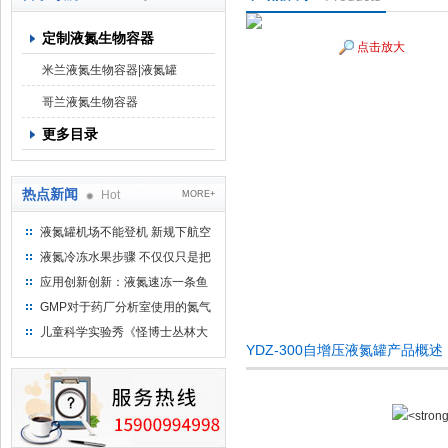
定制液氮生物容器
点击放大
上海京工实业有限公司
米兰液氮生物容器|液氮罐
哥兰液氮生物容器
更多目录
热点新闻
Hot
MORE+
液氮罐机场不能登机 新规下航空
运输罐能否上飞机
液氮冷冻水果步骤 不仅仅只是把
水果扔到液氮中
应用创新创新：液氮速冻一条鱼
只需15分钟 保持活鲜一整年
GMP对于药厂分析室使用的氮气
钢瓶存放标准
儿童科学实验秀《怪博士丛林大
YDZ-300自增压液氮罐产品概述
冒险》 儿童科普剧液氮概念得普
及