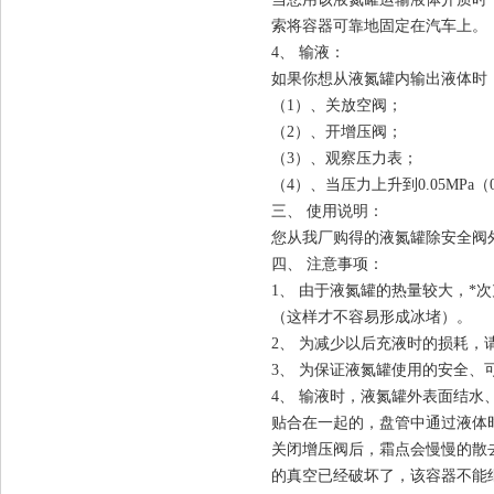
索将容器可靠地固定在汽车上
4、 输液：
如果你想从液氮罐内输出液体
（1）、关放空阀；
（2）、开增压阀；
（3）、观察压力表；
（4）、当压力上升到0.05MPa
三、 使用说明：
您从我厂购得的液氮罐除安全
四、 注意事项：
1、 由于液氮罐的热量较大，*
（这样才不容易形成冰堵）。
2、 为减少以后充液时的损耗
3、 为保证液氮罐使用的安全
4、 输液时，液氮罐外表面结
贴合在一起的，盘管中通过液体
关闭增压阀后，霜点会慢慢的散
的真空已经破坏了，该容器不