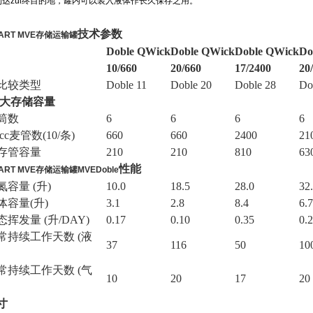
到达zui终目的地，罐内可以装入液体作长久保存之用。
技术参数
ART MVE存储运输罐
Doble QWick
Doble QWick
Doble QWick
Do
10/660
20/660
17/2400
20
比较类型
Doble 11
Doble 20
Doble 28
Do
ui大存储容量
筒数
6
6
6
6
cc
麦管数(10/条)
660
660
2400
21
存管容量
210
210
810
63
性能
ART MVE存储运输罐MVEDoble
氮容量 (升)
10.0
18.5
28.0
32
体容量(升)
3.1
2.8
8.4
6.7
态挥发量 (升/DAY)
0.17
0.10
0.35
0.
常持续工作天数 (液
37
116
50
10
常持续工作天数 (气
10
20
17
20
寸