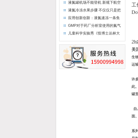
液氮罐机场不能登机 新规下航空
工
运输罐能否上飞机
液氮冷冻水果步骤 不仅仅只是把
D
水果扔到液氮中
应用创新创新：液氮速冻一条鱼
只需15分钟 保持活鲜一整年
GMP对于药厂分析室使用的氮气
钢瓶存放标准
儿童科学实验秀《怪博士丛林大
冒险》 儿童科普剧液氮概念得普
2h
及
美
生
运
许
此
罐
自
面
系