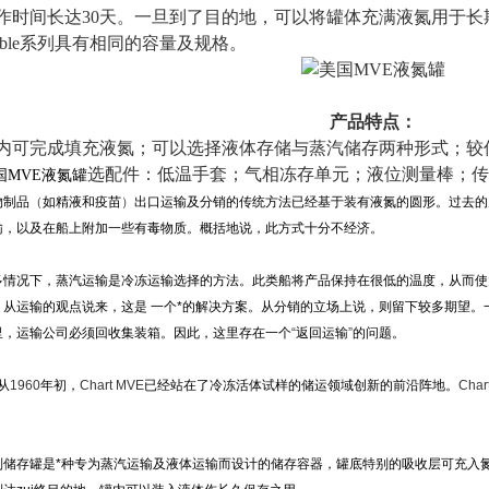
作时间长达30天。一旦到了目的地，可以将罐体充满液氮用于
oble系列具有相同的容量及规格。
产品特点：
内可完成填充液氮
；可以选择液体存储与蒸汽储存两种形式
；较
选配件：低温手套；气相冻存单元；液位测量棒；传
国
MVE
液氮罐
物制品
（
如精液和疫苗
）
出口运输及分销的传统方法已经基于装有液氮的圆形。过去的
输，以及在船上附加一些有毒物质。概括地说，此方式十分不经济。
多情况下，蒸汽运输是冷冻运输选择的方法。此类船将产品保持在很低的温度，从而使
。从运输的观点说来，这是 一个*的解决方案。从分销的立场上说，则留下较多期望
里，运输公司必须回收集装箱。因此，这里存在一个
“
返回运输
”
的问题。
从
1960
年初，
Chart MVE
已经站在了冷冻活体试样的储运领域创新的前沿阵地。
Char
。
列储存罐是*种专为蒸汽运输及液体运输而设计的储存容器，罐底特别的吸收层可充入