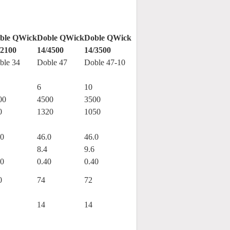
ble QWick
Doble QWick
Doble QWick
/2100
14/4500
14/3500
ble 34
Doble 47
Doble 47-10
6
10
00
4500
3500
0
1320
1050
.0
46.0
46.0
8.4
9.6
20
0.40
0.40
0
74
72
14
14