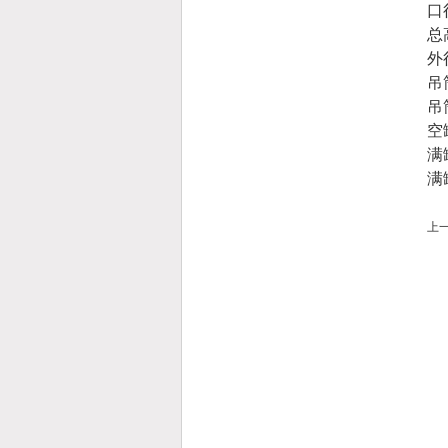
口
总
外
吊
吊
空
满
满
上