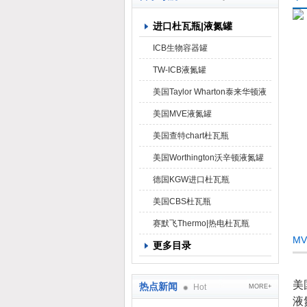
进口杜瓦瓶|液氮罐
上海京工实业有限公司
ICB生物容器罐
TW-ICB液氮罐
美国Taylor Wharton泰来华顿液
氮罐
美国MVE液氮罐
美国查特chart杜瓦瓶
美国Worthington沃辛顿液氮罐
德国KGW进口杜瓦瓶
美国CBS杜瓦瓶
赛默飞Thermo|热电杜瓦瓶
MV
更多目录
美
热点新闻
Hot
MORE+
液