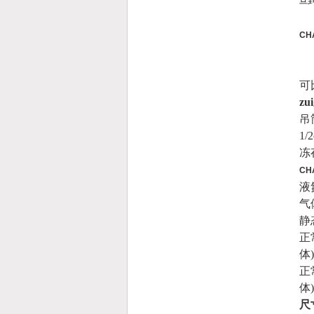
旦
CH
可
z
吊
1/2
冻
CH
液
气
静
正
体)
正
体)
尺