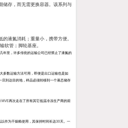
长期储存，而无需更换容器。该系列与
低的液氮消耗
；重量小，携带方便。
输软管；脚轮基座。
几年里，许多传统的运输公司已经禁止了液氮的
大多数运输方法可用，即便是出口运输也是如
。一旦到达目的地，样品必须转移到一个液态储存
t MVE
再次走在了所有其它低温冷冻生产商的前
氮以作为干燥舱使用，其保持时间长达
30
天。一