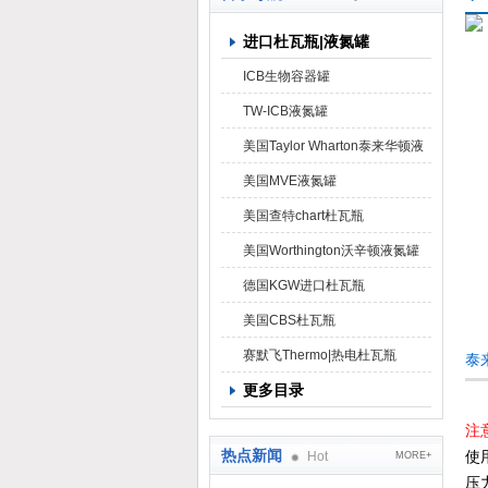
进口杜瓦瓶|液氮罐
上海京工实业有限公司
ICB生物容器罐
TW-ICB液氮罐
美国Taylor Wharton泰来华顿液
氮罐
美国MVE液氮罐
美国查特chart杜瓦瓶
美国Worthington沃辛顿液氮罐
德国KGW进口杜瓦瓶
美国CBS杜瓦瓶
赛默飞Thermo|热电杜瓦瓶
泰
更多目录
注
热点新闻
Hot
使
MORE+
压