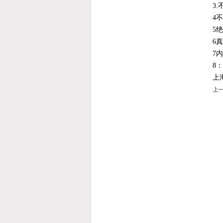
3
4
5
6
7
8
上
上