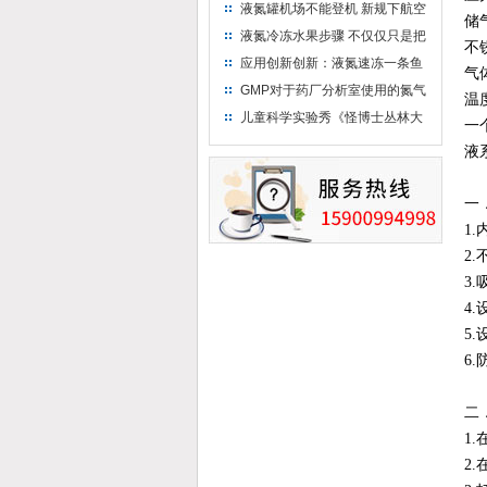
液氮罐机场不能登机 新规下航空
储
运输罐能否上飞机
液氮冷冻水果步骤 不仅仅只是把
不
水果扔到液氮中
应用创新创新：液氮速冻一条鱼
气
只需15分钟 保持活鲜一整年
GMP对于药厂分析室使用的氮气
温
钢瓶存放标准
儿童科学实验秀《怪博士丛林大
一
冒险》 儿童科普剧液氮概念得普
液
及
一．
1
2
3
4
5
6
二
1
2