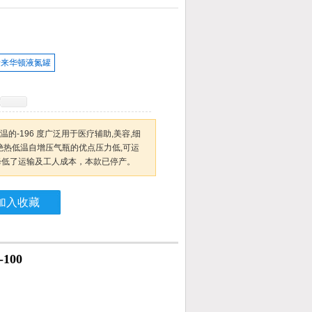
on泰来华顿液氮罐
温的-196 度广泛用于医疗辅助,美容,细
用绝热低温自增压气瓶的优点压力低,可运
降低了运输及工人成本，本款已停产。
加入收藏
100