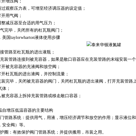
.打开增压阀；
.通过观察压力表，可增至经济调压器的设定值；
.打开用气阀；
.调整减压器至合适的用气压力；
用气完毕，关闭所有的杜瓦瓶阀门；
美国taylorwharton
液体使用步骤
连接管路至杜瓦瓶的进出液瓶；
将充装管路连接到被充容器，如果是敞口容器应在充装管路的末端安装一
.打开被充容器的充液阀和放空阀；
.打开杜瓦瓶的进出液阀，并控制流量；
.充装完毕，关闭被充容器的阀门，关闭杜瓦瓶的进出液阀，打开充装管路
气体；
.从被充容器上拆掉充装管路或移走敞口容器；
温自增压低温容器的主要结构
阀门管路系统：提供用气，用液，增压经济调节和放空的作用；显示液位
，安全阀）等。
保护圈：有效保护阀门管路系统；并提供搬用，吊装之用。