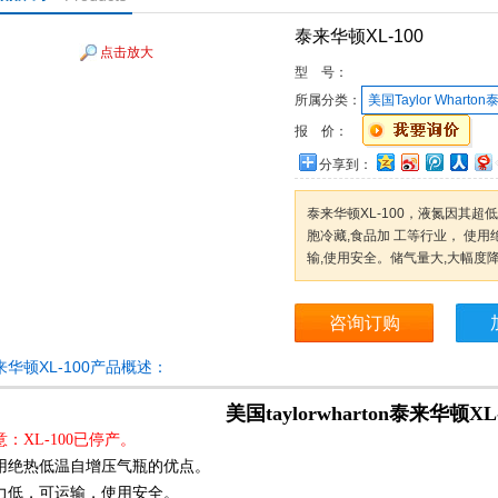
泰来华顿XL-100
点击放大
型 号：
所属分类：
美国Taylor Whart
报 价：
分享到：
泰来华顿XL-100，液氮因其超低
胞冷藏,食品加 工等行业， 使
输,使用安全。储气量大,大幅度
咨询订购
来华顿XL-100产品概述：
美国taylorwharton
泰来华顿XL-
意：XL-100已停产。
用绝热低温自增压气瓶的优点。
力低，可运输，使用安全。