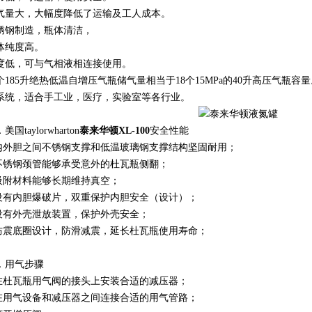
气量大，大幅度降低了运输及工人成本。
锈钢制造，瓶体清洁，
体纯度高。
度低，可与气相液相连接使用。
个185升绝热低温自增压气瓶储气量相当于18个15MPa的40升高压气瓶
系统，适合手工业，医疗，实验室等各行业。
美国taylorwharton
泰来华顿XL-100
安全性能
.内外胆之间不锈钢支撑和低温玻璃钢支撑结构坚固耐用；
.不锈钢颈管能够承受意外的杜瓦瓶侧翻；
.吸附材料能够长期维持真空；
.设有内胆爆破片，双重保护内胆安全（设计）；
.设有外壳泄放装置，保护外壳安全；
.防震底圈设计，防滑减震，延长杜瓦瓶使用寿命；
．用气步骤
.在杜瓦瓶用气阀的接头上安装合适的减压器；
.在用气设备和减压器之间连接合适的用气管路；