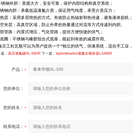
.不锈钢外胆：美观大方，安全可靠，保护内部结构和真空系统；
不锈钢内胆：承载低温液氮介质，保证用气纯度，承受介质压力；
绝热层：采用多层绝热的方式。有效防止热辐射和热传递，避免液体损耗；
真空夹层：高真空区域，防止外界的热量通过对流等方式传递到内胆。
内部管路：内置式增压，气化管路，提供方便快捷的供气；
：底圈：不锈钢与橡胶组合式底座，能起到有效的减震作用。
海京工杜瓦瓶可以为用户提供一个*独立的供气，供液系统，适合手工业
一篇：
高压液氮罐XL-50HP
下一篇：
taylorwharton液氮生物容器LS4800
产品：
您的单位：
您的姓名：
联系电话：